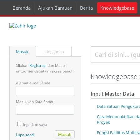
Beranda
Ajukan Bantuan
Berita
Knowledgebase
Masuk
Langganan
Silakan
Registrasi
dan Masuk
untuk mendapatkan akses penuh
Knowledgebase :
Alamat e-mail Anda
Input Master Data
Masukkan Kata Sandi
Data Satuan Pengukur
Cara Menonaktifkan da
Proyek
Ingatkan saya
Fungsi Fasilitas Multifr
Lupa sandi