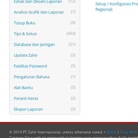
Cetak dan Desain Laporan
(12)
Setup / Konfigurasi Pr
Regional)
Analisis Grafik dan Laporan
(7)
Tutup Buku
(9)
Tips & Solusi
(433)
Database dan Jaringan
(21)
Update Zahir
(2)
Fasilitas Password
(5)
Pengaturan Bahasa
(1)
Alat Bantu
(5)
Peranti Keras
(2)
Ekspor Laporan
(2)
© 2014 PT Zahir Internasional, unless otherwise noted. >
EULA
|
Situs Web 
Catatan: Situs web ini mengandung konten yang mensyaratkan Anda terda