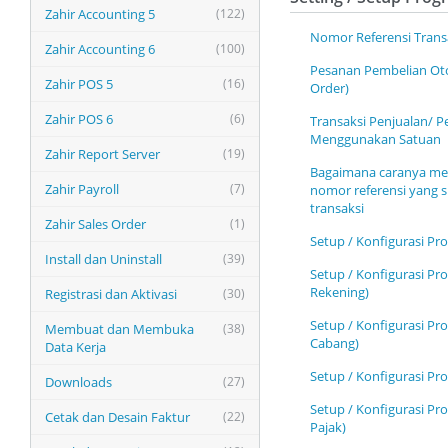
Zahir Accounting 5
(122)
Nomor Referensi Trans
Zahir Accounting 6
(100)
Pesanan Pembelian Ot
Zahir POS 5
(16)
Order)
Zahir POS 6
(6)
Transaksi Penjualan/ P
Menggunakan Satuan
Zahir Report Server
(19)
Bagaimana caranya me
Zahir Payroll
(7)
nomor referensi yang s
transaksi
Zahir Sales Order
(1)
Setup / Konfigurasi Pr
Install dan Uninstall
(39)
Setup / Konfigurasi Pr
Rekening)
Registrasi dan Aktivasi
(30)
Setup / Konfigurasi Pro
Membuat dan Membuka
(38)
Cabang)
Data Kerja
Setup / Konfigurasi Pro
Downloads
(27)
Setup / Konfigurasi Pr
Cetak dan Desain Faktur
(22)
Pajak)