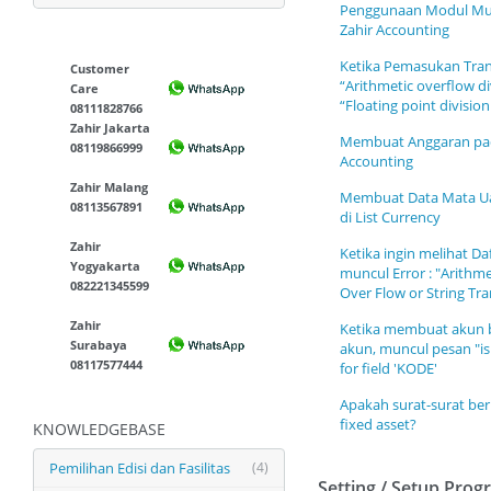
Penggunaan Modul Mul
Zahir Accounting
Ketika Pemasukan Tran
Customer
“Arithmetic overflow di
Care
“Floating point division
08111828766
Zahir Jakarta
Membuat Anggaran pad
08119866999
Accounting
Zahir Malang
Membuat Data Mata Ua
08113567891
di List Currency
Zahir
Ketika ingin melihat D
Yogyakarta
muncul Error : "Arithm
082221345599
Over Flow or String Tran
Zahir
Ketika membuat akun 
Surabaya
akun, muncul pesan "is 
08117577444
for field 'KODE'
Apakah surat-surat be
fixed asset?
KNOWLEDGEBASE
Pemilihan Edisi dan Fasilitas
(4)
Setting / Setup Pro