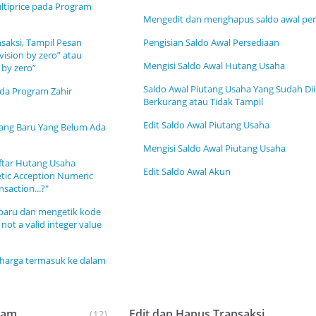
tiprice pada Program
Mengedit dan menghapus saldo awal per
saksi, Tampil Pesan
Pengisian Saldo Awal Persediaan
vision by zero” atau
Mengisi Saldo Awal Hutang Usaha
 by zero”
Saldo Awal Piutang Usaha Yang Sudah Di
a Program Zahir
Berkurang atau Tidak Tampil
Edit Saldo Awal Piutang Usaha
ng Baru Yang Belum Ada
Mengisi Saldo Awal Piutang Usaha
aftar Hutang Usaha
Edit Saldo Awal Akun
etic Acception Numeric
saction...?"
baru dan mengetik kode
not a valid integer value
rharga termasuk ke dalam
gram
Edit dan Hapus Transaksi
(12)