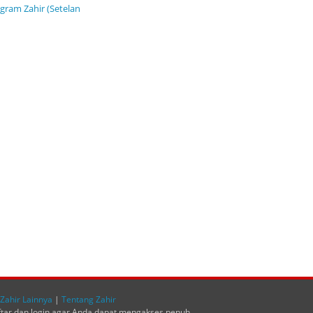
ogram Zahir (Setelan
Zahir Lainnya
|
Tentang Zahir
ftar dan login agar Anda dapat mengakses penuh.