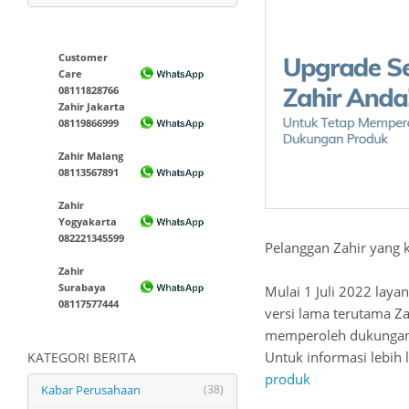
Customer
Care
08111828766
Zahir Jakarta
08119866999
Zahir Malang
08113567891
Zahir
Yogyakarta
082221345599
Pelanggan Zahir yang 
Zahir
Surabaya
Mulai 1 Juli 2022 lay
08117577444
versi lama terutama Za
memperoleh dukungan p
Untuk informasi lebih 
KATEGORI BERITA
produk
Kabar Perusahaan
(38)