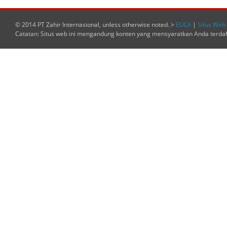
© 2014 PT Zahir Internasional, unless otherwise noted. >
EULA
|
Situs Web 
Catatan: Situs web ini mengandung konten yang mensyaratkan Anda terda