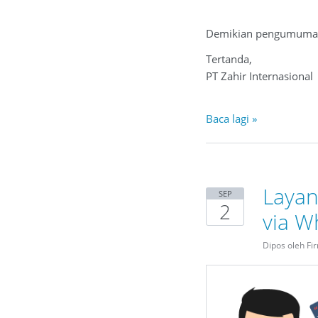
Demikian pengumuman i
Tertanda,
PT Zahir Internasional
Baca lagi »
Layan
SEP
2
via W
Dipos oleh Fi