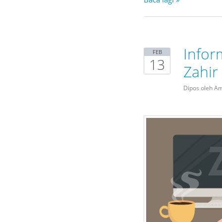
Infor
FEB
13
Zahir
Dipos oleh A