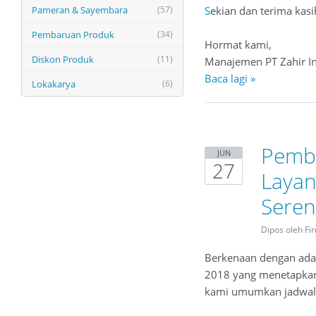
S
ekian dan terima kasi
Pameran & Sayembara
(57)
Pembaruan Produk
(34)
Hormat kami,
Diskon Produk
(11)
Manajemen PT Zahir In
Baca lagi »
Lokakarya
(6)
Pembe
JUN
27
Layan
Seren
Dipos oleh Fi
Berkenaan dengan ada
2018 yang menetapkan 
kami umumkan jadwal PT