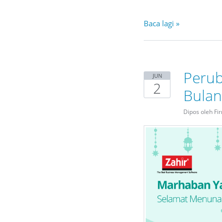
Baca lagi »
Perub
JUN
2
Bula
Dipos oleh Fi