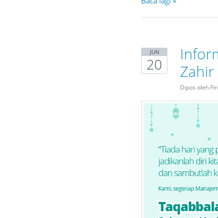
Baca lagi »
Infor
JUN
20
Zahir
Dipos oleh Fi