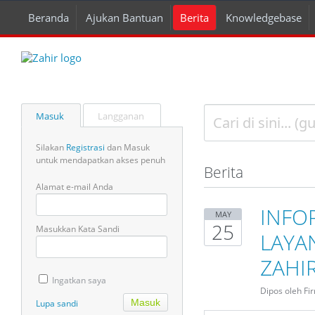
Beranda
Ajukan Bantuan
Berita
Knowledgebase
Masuk
Langganan
Silakan
Registrasi
dan Masuk
untuk mendapatkan akses penuh
Berita
Alamat e-mail Anda
INFO
MAY
25
Masukkan Kata Sandi
LAYA
ZAHIR
Ingatkan saya
Dipos oleh Fi
Lupa sandi