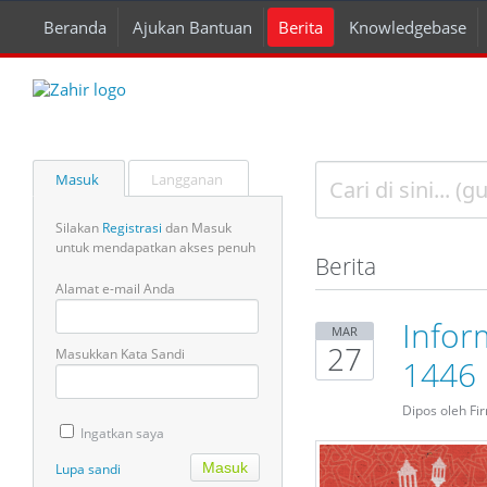
Beranda
Ajukan Bantuan
Berita
Knowledgebase
Masuk
Langganan
Silakan
Registrasi
dan Masuk
untuk mendapatkan akses penuh
Berita
Alamat e-mail Anda
Inform
MAR
27
Masukkan Kata Sandi
1446 
Dipos oleh Fi
Ingatkan saya
Lupa sandi