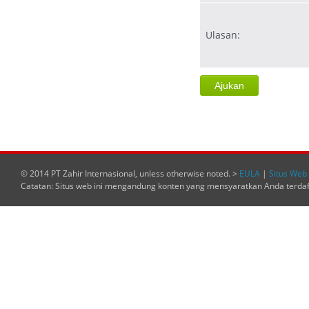
Ulasan:
© 2014 PT Zahir Internasional, unless otherwise noted. >
EULA
|
Situs Web 
Catatan: Situs web ini mengandung konten yang mensyaratkan Anda terda