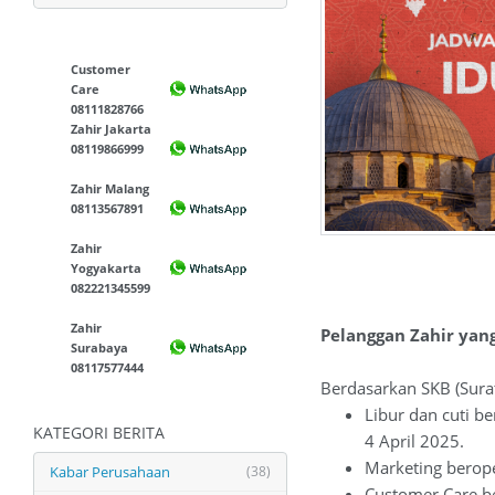
Customer
Care
08111828766
Zahir Jakarta
08119866999
Zahir Malang
08113567891
Zahir
Yogyakarta
082221345599
Zahir
Pelanggan Zahir yan
Surabaya
08117577444
Berdasarkan SKB (Sura
Libur dan cuti be
KATEGORI BERITA
4 April 2025.
Marketing berope
Kabar Perusahaan
(38)
Customer Care be