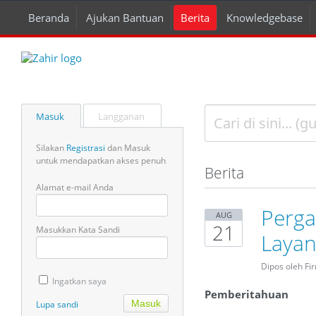
Beranda
Ajukan Bantuan
Berita
Knowledgebase
Masuk
Langganan
Silakan
Registrasi
dan Masuk
untuk mendapatkan akses penuh
Berita
Alamat e-mail Anda
Perga
AUG
21
Masukkan Kata Sandi
Layan
Dipos oleh Fi
Ingatkan saya
Pemberitahuan
Lupa sandi