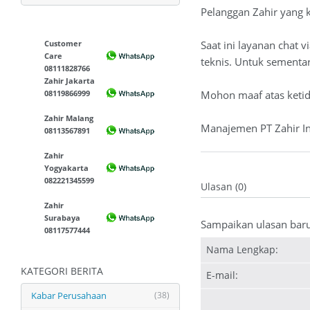
Pelanggan Zahir yang 
Customer
Saat ini layanan cha
Care
teknis. Untuk sementa
08111828766
Zahir Jakarta
08119866999
Mohon maaf atas keti
Zahir Malang
Manajemen PT Zahir In
08113567891
Zahir
Yogyakarta
082221345599
Ulasan (0)
Zahir
Surabaya
Sampaikan ulasan bar
08117577444
Nama Lengkap:
KATEGORI BERITA
E-mail:
Kabar Perusahaan
(38)