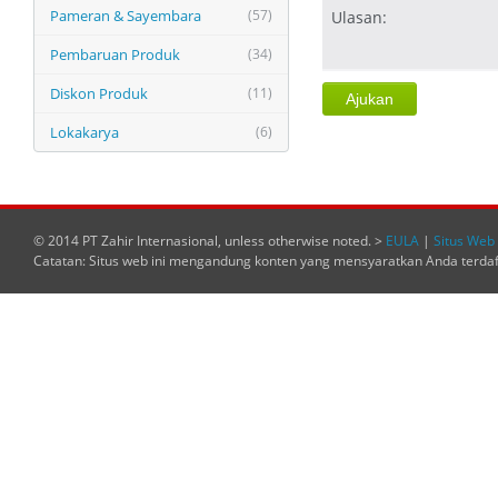
Pameran & Sayembara
(57)
Ulasan:
Pembaruan Produk
(34)
Diskon Produk
(11)
Lokakarya
(6)
© 2014 PT Zahir Internasional, unless otherwise noted. >
EULA
|
Situs Web 
Catatan: Situs web ini mengandung konten yang mensyaratkan Anda terda