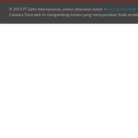
© 2013 PT Zahir Internasional, unless otherwise noted. >
EULA
|
Situs Web 
Catatan: Situs web ini mengandung konten yang mensyaratkan Anda terda