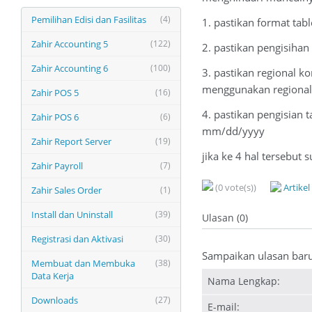
Pemilihan Edisi dan Fasilitas
(4)
1. pastikan format tab
Zahir Accounting 5
(122)
2. pastikan pengisihan
Zahir Accounting 6
(100)
3. pastikan regional k
menggunakan regional
Zahir POS 5
(16)
4. pastikan pengisian
Zahir POS 6
(6)
mm/dd/yyyy
Zahir Report Server
(19)
jika ke 4 hal tersebut
Zahir Payroll
(7)
(0 vote(s))
Artike
Zahir Sales Order
(1)
Install dan Uninstall
(39)
Ulasan (0)
Registrasi dan Aktivasi
(30)
Sampaikan ulasan bar
Membuat dan Membuka
(38)
Data Kerja
Nama Lengkap:
Downloads
(27)
E-mail: