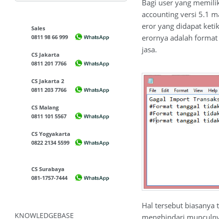
Bagi user yang memili
accounting versi 5.1 
eror yang didapat keti
Sales
erornya adalah format 
0811 98 66 999
jasa.
CS Jakarta
0811 201 7766
CS Jakarta 2
0811 203 7766
CS Malang
0811 101 5567
CS Yogyakarta
0822 2134 5599
CS Surabaya
081-1757-7444
Hal tersebut biasanya 
KNOWLEDGEBASE
menghindari munculnya