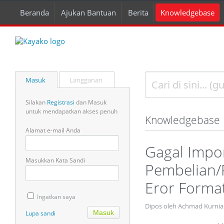
Beranda
Ajukan Bantuan
Berita
Knowledgebase
Masuk
Langganan
Silakan
Registrasi
dan Masuk
untuk mendapatkan akses penuh
Knowledgebase
Alamat e-mail Anda
Gagal Impor
Masukkan Kata Sandi
Pembelian/
Eror Forma
Ingatkan saya
Dipos oleh Achmad Kurnia
Lupa sandi