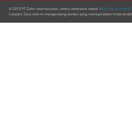
© 2013 PT Zahir Internasional, unless otherwise noted. >
EULA
|
Situs Web 
Catatan: Situs web ini mengandung konten yang mensyaratkan Anda terda