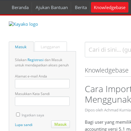
Beranda
Ajukan Bantuan
Berita
Knowledgebase
Masuk
Langganan
Silakan
Registrasi
dan Masuk
untuk mendapatkan akses penuh
Knowledgebase
Alamat e-mail Anda
Cara Impor
Masukkan Kata Sandi
Menggunak
Dipos oleh Achmad Kurnia
Ingatkan saya
Bagi user yang memili
Lupa sandi
accounting versi 5.1 