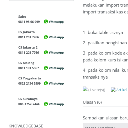
melakukan import tran
import transaksi kas 
Sales
0811 98 66 999
1. buka table csvnya
CS Jakarta
0811 201 7766
2. pastikan pengisihan
CS Jakarta 2
3. pada kolom kode a
0811 203 7766
pada kolom kurs isika
CS Malang
0811 101 5567
4. pada kolom nilai ku
transaksinya
CS Yogyakarta
0822 2134 5599
(1 vote(s))
Artike
CS Surabaya
Ulasan (0)
081-1757-7444
Sampaikan ulasan bar
KNOWLEDGEBASE