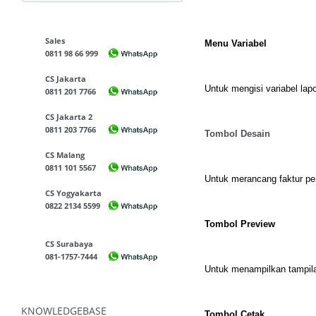
Sales
Menu Variabel
0811 98 66 999
CS Jakarta
Untuk mengisi variabel lap
0811 201 7766
CS Jakarta 2
0811 203 7766
Tombol Desain
CS Malang
0811 101 5567
Untuk merancang faktur pe
CS Yogyakarta
0822 2134 5599
Tombol Preview
CS Surabaya
081-1757-7444
Untuk menampilkan tampilan
KNOWLEDGEBASE
Tombol Cetak