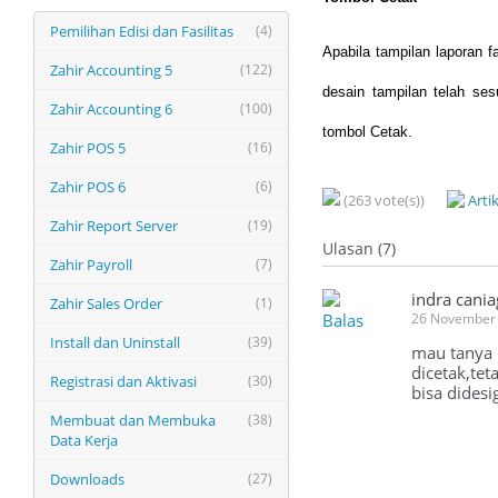
Pemilihan Edisi dan Fasilitas
(4)
Apabila tampilan laporan f
Zahir Accounting 5
(122)
desain tampilan telah s
Zahir Accounting 6
(100)
tombol Cetak.
Zahir POS 5
(16)
Zahir POS 6
(6)
(263 vote(s))
Arti
Zahir Report Server
(19)
Ulasan (7)
Zahir Payroll
(7)
indra cani
Zahir Sales Order
(1)
Balas
26 November 
Install dan Uninstall
(39)
mau tanya 
dicetak,tet
Registrasi dan Aktivasi
(30)
bisa didesi
Membuat dan Membuka
(38)
Data Kerja
Downloads
(27)