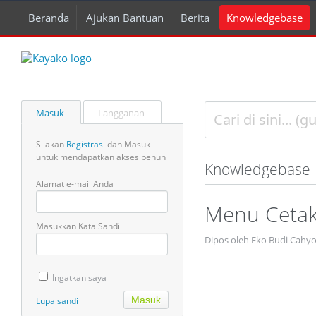
Beranda
Ajukan Bantuan
Berita
Knowledgebase
Masuk
Langganan
Silakan
Registrasi
dan Masuk
untuk mendapatkan akses penuh
Knowledgebase
Alamat e-mail Anda
Menu Cetak
Masukkan Kata Sandi
Dipos oleh Eko Budi Cahy
Ingatkan saya
Lupa sandi