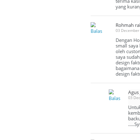
terima kas
yang kurang
Rohmah ra
Balas
03 December
Dengan Hor
small saya 
oleh custom
saya sudah 
design fakt
bagaimana 
design fak
Agus
Balas
03 De
Untuk
kemba
backu
.....S