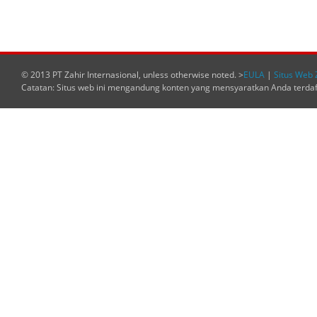
© 2013 PT Zahir Internasional, unless otherwise noted. >
EULA
|
Situs Web 
Catatan: Situs web ini mengandung konten yang mensyaratkan Anda terda