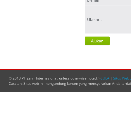
E-mail:
Ulasan:
© 2013 PT Zahir Internasional, unless otherwise noted. >
EULA
|
Situs Web 
Catatan: Situs web ini mengandung konten yang mensyaratkan Anda terda