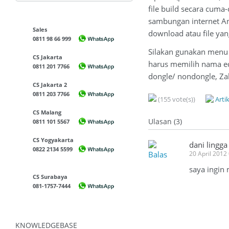
file build secara cuma
sambungan internet An
Sales
download atau file yang
0811 98 66 999
Silakan gunakan men
CS Jakarta
harus memilih nama ed
0811 201 7766
dongle/ nondongle, Zahi
CS Jakarta 2
0811 203 7766
(155 vote(s))
Arti
CS Malang
Ulasan (3)
0811 101 5567
CS Yogyakarta
dani lingg
0822 2134 5599
Balas
20 April 2012
saya ingin
CS Surabaya
081-1757-7444
KNOWLEDGEBASE