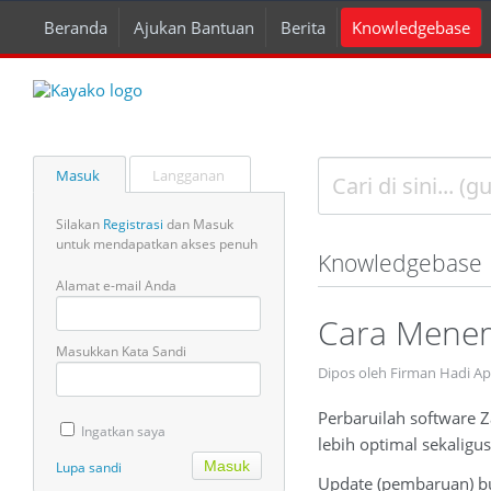
Beranda
Ajukan Bantuan
Berita
Knowledgebase
Masuk
Langganan
Silakan
Registrasi
dan Masuk
untuk mendapatkan akses penuh
Knowledgebase
Alamat e-mail Anda
Cara Menem
Masukkan Kata Sandi
Dipos oleh Firman Hadi Ap
Perbaruilah software 
Ingatkan saya
lebih optimal sekaligus
Lupa sandi
Update (pembaruan) b