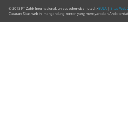
© 2013 PT Zahir Internasional, unless otherwise noted. >
EULA
|
Situs Web 
Catatan: Situs web ini mengandung konten yang mensyaratkan Anda terda