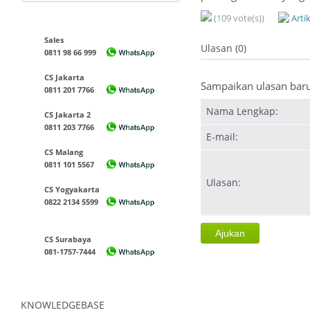
(109 vote(s))
Arti
Sales
Ulasan (0)
0811 98 66 999
CS Jakarta
Sampaikan ulasan bar
0811 201 7766
Nama Lengkap:
CS Jakarta 2
0811 203 7766
E-mail:
CS Malang
0811 101 5567
Ulasan:
CS Yogyakarta
0822 2134 5599
CS Surabaya
081-1757-7444
KNOWLEDGEBASE