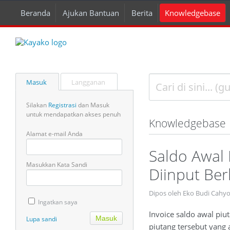
Beranda
Ajukan Bantuan
Berita
Knowledgebase
Masuk
Langganan
Silakan
Registrasi
dan Masuk
untuk mendapatkan akses penuh
Knowledgebase
Alamat e-mail Anda
Saldo Awal
Masukkan Kata Sandi
Diinput Ber
Dipos oleh Eko Budi Cahy
Ingatkan saya
Invoice saldo awal piu
Lupa sandi
piutang tersebut yang 