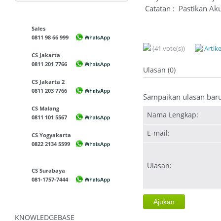
Catatan : Pastikan Ak
Sales
0811 98 66 999
(41 vote(s))
Artik
CS Jakarta
0811 201 7766
Ulasan (0)
CS Jakarta 2
0811 203 7766
Sampaikan ulasan bar
CS Malang
Nama Lengkap:
0811 101 5567
E-mail:
CS Yogyakarta
0822 2134 5599
Ulasan:
CS Surabaya
081-1757-7444
KNOWLEDGEBASE