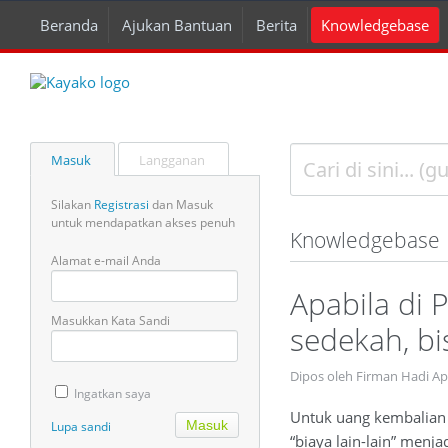
Beranda
Ajukan Bantuan
Berita
Knowledgebase
Masuk
Langganan
Silakan
Registrasi
dan Masuk
untuk mendapatkan akses penuh
Knowledgebase
Alamat e-mail Anda
Apabila di 
Masukkan Kata Sandi
sedekah, bi
Dipos oleh Firman Hadi A
Ingatkan saya
Untuk uang kembalian di
Lupa sandi
“biaya lain-lain” menja