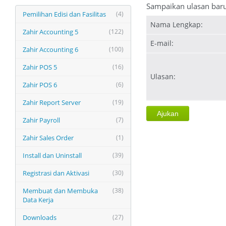
Sampaikan ulasan bar
Pemilihan Edisi dan Fasilitas
(4)
Nama Lengkap:
Zahir Accounting 5
(122)
E-mail:
Zahir Accounting 6
(100)
Zahir POS 5
(16)
Ulasan:
Zahir POS 6
(6)
Zahir Report Server
(19)
Zahir Payroll
(7)
Zahir Sales Order
(1)
Install dan Uninstall
(39)
Registrasi dan Aktivasi
(30)
Membuat dan Membuka
(38)
Data Kerja
Downloads
(27)