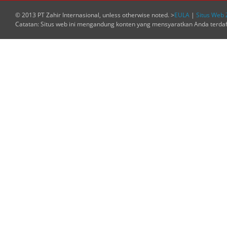
© 2013 PT Zahir Internasional, unless otherwise noted. >
EULA
|
Situs Web 
Catatan: Situs web ini mengandung konten yang mensyaratkan Anda terda