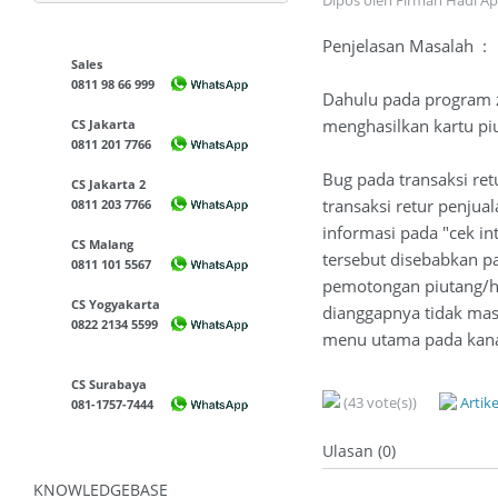
Dipos oleh Firman Hadi Ap
Penjelasan Masalah :
Sales
0811 98 66 999
Dahulu pada program za
menghasilkan kartu piu
CS Jakarta
0811 201 7766
Bug pada transaksi re
CS Jakarta 2
transaksi retur penju
0811 203 7766
informasi pada "cek in
CS Malang
tersebut disebabkan p
0811 101 5567
pemotongan piutang/hut
CS Yogyakarta
dianggapnya tidak masu
0822 2134 5599
menu utama pada kanan 
CS Surabaya
(43 vote(s))
Artik
081-1757-7444
Ulasan (0)
KNOWLEDGEBASE