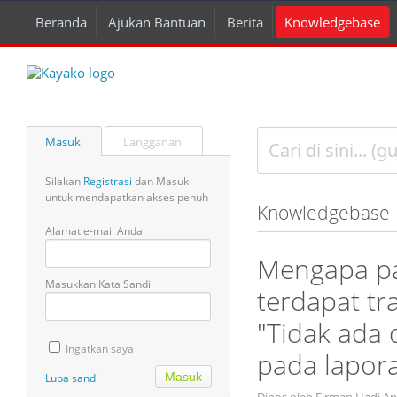
Beranda
Ajukan Bantuan
Berita
Knowledgebase
Masuk
Langganan
Silakan
Registrasi
dan Masuk
untuk mendapatkan akses penuh
Knowledgebase
Alamat e-mail Anda
Mengapa pad
Masukkan Kata Sandi
terdapat tr
"Tidak ada 
Ingatkan saya
pada lapor
Lupa sandi