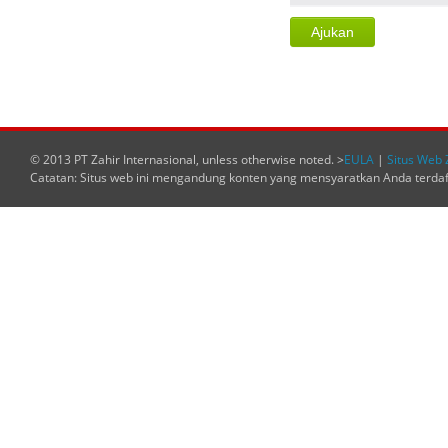
© 2013 PT Zahir Internasional, unless otherwise noted. >
EULA
|
Situs Web 
Catatan: Situs web ini mengandung konten yang mensyaratkan Anda terda