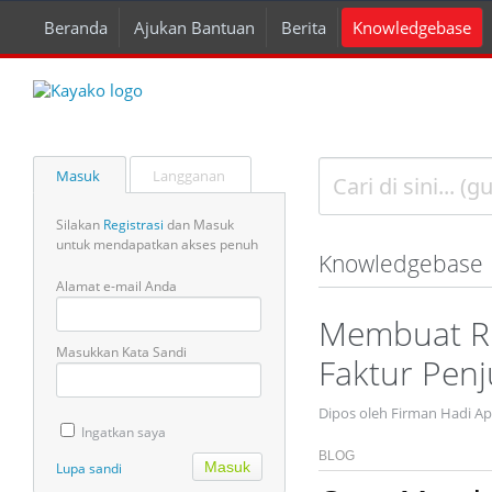
Beranda
Ajukan Bantuan
Berita
Knowledgebase
Masuk
Langganan
Silakan
Registrasi
dan Masuk
untuk mendapatkan akses penuh
Knowledgebase
Alamat e-mail Anda
Membuat Ru
Masukkan Kata Sandi
Faktur Penj
Dipos oleh Firman Hadi A
Ingatkan saya
BLOG
Lupa sandi