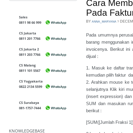
Cara Membu
Pada Faktu
Sales
BY
DECEMB
ANNA_MARYANA
?
0811 98 66 999
CS Jakarta
Pada umumnya perusahaa
0811 201 7766
barang menggunakan inv
invoicenya. Berikut in
CS Jakarta 2
0811 203 7766
dijual :
CS Malang
1. Masuk ke daftar trans
0811 101 5567
kemudian pilih faktur da
CS Yogyakarta
2. Arahkan mouse ke to
0822 2134 5599
selanjutnya Klik kiri mu
(insert expression) dan 
CS Surabaya
SUM dan masukan rumu
081-1757-7444
berikut :
[SUM([Jumlah Fraksi 1]
KNOWLEDGEBASE