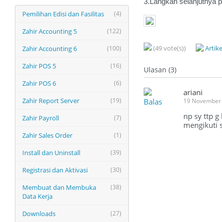
3.Langkah selanjutnya p
Pemilihan Edisi dan Fasilitas
(4)
Zahir Accounting 5
(122)
(49 vote(s))
Artik
Zahir Accounting 6
(100)
Zahir POS 5
(16)
Ulasan (3)
Zahir POS 6
(6)
ariani
Zahir Report Server
(19)
Balas
19 November 
np sy ttp g
Zahir Payroll
(7)
mengikuti 
Zahir Sales Order
(1)
Install dan Uninstall
(39)
Registrasi dan Aktivasi
(30)
Membuat dan Membuka
(38)
Data Kerja
Downloads
(27)