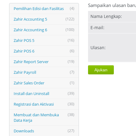
Sampaikan ulasan bar
Pemilihan Edisi dan Fasilitas
(4)
Nama Lengkap:
Zahir Accounting 5
(122)
E-mail:
Zahir Accounting 6
(100)
Zahir POS 5
(16)
Ulasan:
Zahir POS 6
(6)
Zahir Report Server
(19)
Zahir Payroll
(7)
Zahir Sales Order
(1)
Install dan Uninstall
(39)
Registrasi dan Aktivasi
(30)
Membuat dan Membuka
(38)
Data Kerja
Downloads
(27)