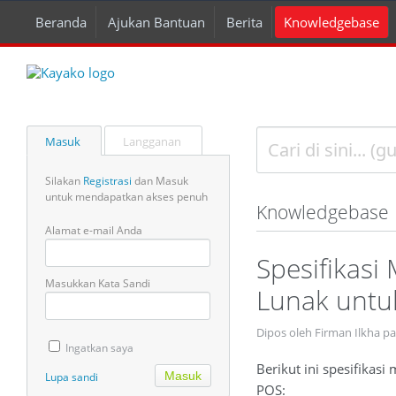
Beranda
Ajukan Bantuan
Berita
Knowledgebase
Masuk
Langganan
Silakan
Registrasi
dan Masuk
untuk mendapatkan akses penuh
Knowledgebase
Alamat e-mail Anda
Spesifikas
Masukkan Kata Sandi
Lunak untu
Dipos oleh Firman Ilkha p
Ingatkan saya
Berikut ini spesifikas
Lupa sandi
POS: