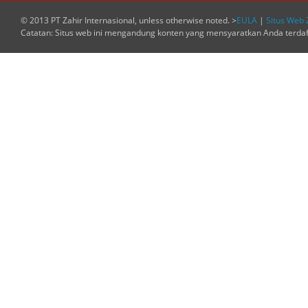
© 2013 PT Zahir Internasional, unless otherwise noted. >
EULA
|
Situs Web 
Catatan: Situs web ini mengandung konten yang mensyaratkan Anda terda