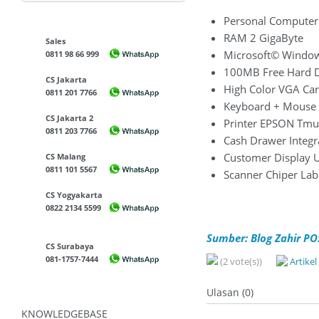
Personal Computer
RAM 2 GigaByte
Sales
Microsoft© Windo
0811 98 66 999
100MB Free Hard D
CS Jakarta
High Color VGA Ca
0811 201 7766
Keyboard + Mouse 
CS Jakarta 2
Printer EPSON Tm
0811 203 7766
Cash Drawer Integra
Customer Display 
CS Malang
0811 101 5567
Scanner Chiper La
CS Yogyakarta
0822 2134 5599
Sumber: Blog Zahir PO
CS Surabaya
081-1757-7444
(2 vote(s))
Artike
Ulasan (0)
KNOWLEDGEBASE