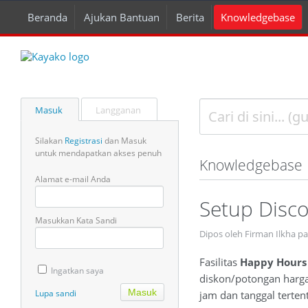
Beranda
Ajukan Bantuan
Berita
Knowledgebase
Masuk
Langganan
Silakan
Registrasi
dan Masuk
untuk mendapatkan akses penuh
Knowledgebase
Alamat e-mail Anda
Setup Disc
Masukkan Kata Sandi
Dipos oleh Firman Ilkha p
Fasilitas
Happy Hour
Ingatkan saya
diskon/potongan harga 
Lupa sandi
jam dan tanggal terten