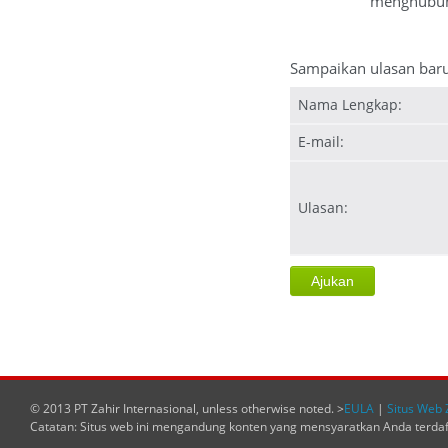
menghubung
Sampaikan ulasan bar
Nama Lengkap:
E-mail:
Ulasan:
© 2013 PT Zahir Internasional, unless otherwise noted. >
EULA
|
Situs Web 
Catatan: Situs web ini mengandung konten yang mensyaratkan Anda terda