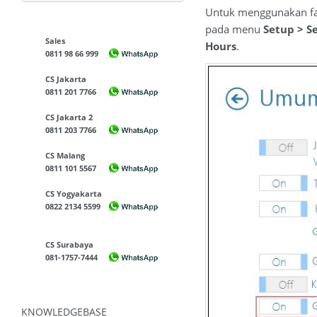
Untuk menggunakan fa
pada menu
Setup > 
Sales
Hours
.
0811 98 66 999
CS Jakarta
0811 201 7766
CS Jakarta 2
0811 203 7766
CS Malang
0811 101 5567
CS Yogyakarta
0822 2134 5599
CS Surabaya
081-1757-7444
KNOWLEDGEBASE