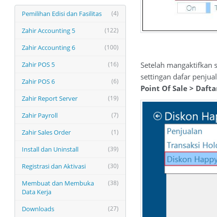
Pemilihan Edisi dan Fasilitas
(4)
Zahir Accounting 5
(122)
Zahir Accounting 6
(100)
Zahir POS 5
(16)
Setelah mangaktifkan 
settingan dafar penju
Zahir POS 6
(6)
Point Of Sale > Daft
Zahir Report Server
(19)
Zahir Payroll
(7)
Zahir Sales Order
(1)
Install dan Uninstall
(39)
Registrasi dan Aktivasi
(30)
Membuat dan Membuka
(38)
Data Kerja
Downloads
(27)