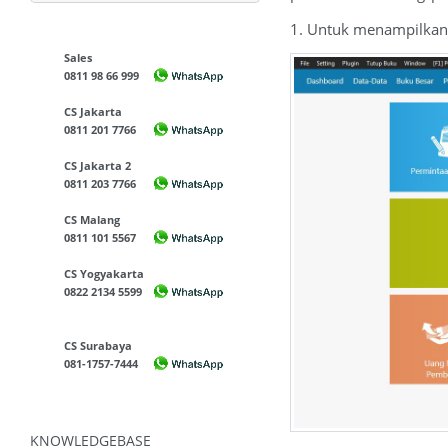
1. Untuk menampilkan 
Sales
0811 98 66 999
CS Jakarta
0811 201 7766
CS Jakarta 2
0811 203 7766
CS Malang
0811 101 5567
CS Yogyakarta
0822 2134 5599
CS Surabaya
081-1757-7444
KNOWLEDGEBASE