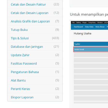
Cetak dan Desain Faktur
(22)
Cetak dan Desain Laporan
(12)
Untuk menampilkan per
Analisis Grafik dan Laporan
(7)
Tutup Buku
(9)
Tips & Solusi
(433)
Database dan Jaringan
(21)
Update Zahir
(2)
Fasilitas Password
(5)
Pengaturan Bahasa
(1)
Alat Bantu
(5)
Peranti Keras
(2)
Ekspor Laporan
(2)