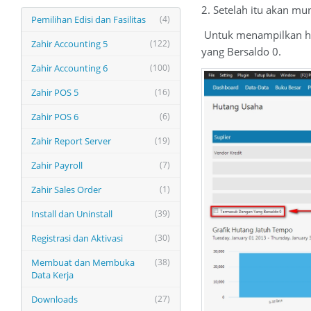
2. Setelah itu akan mu
Pemilihan Edisi dan Fasilitas
(4)
Untuk menampilkan hu
Zahir Accounting 5
(122)
yang Bersaldo 0.
Zahir Accounting 6
(100)
Zahir POS 5
(16)
Zahir POS 6
(6)
Zahir Report Server
(19)
Zahir Payroll
(7)
Zahir Sales Order
(1)
Install dan Uninstall
(39)
Registrasi dan Aktivasi
(30)
Membuat dan Membuka
(38)
Data Kerja
Downloads
(27)