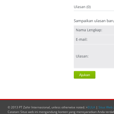
Ulasan (0)
Sampaikan ulasan bar
Nama Lengkap:
E-mail:
Ulasan:
© 2013 PT Zahir Internasional, unless otherwise noted. >
EULA
|
Situs Web 
Catatan: Situs web ini mengandung konten yang mensyaratkan Anda terda