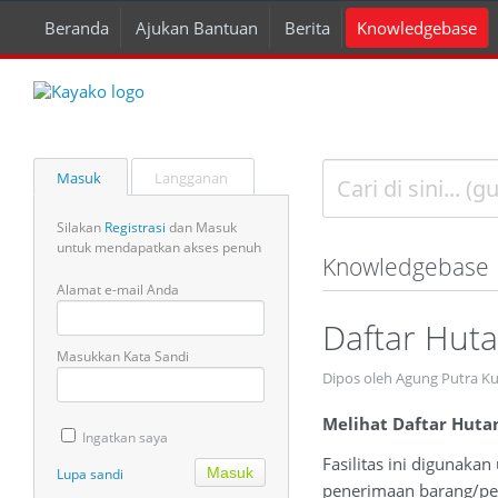
Beranda
Ajukan Bantuan
Berita
Knowledgebase
Masuk
Langganan
Silakan
Registrasi
dan Masuk
untuk mendapatkan akses penuh
Knowledgebase
Alamat e-mail Anda
Daftar Hut
Masukkan Kata Sandi
Dipos oleh Agung Putra K
Melihat Daftar Huta
Ingatkan saya
Fasilitas ini digunaka
Lupa sandi
penerimaan barang/pem