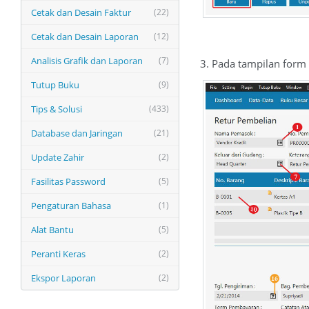
Cetak dan Desain Faktur
(22)
Cetak dan Desain Laporan
(12)
Analisis Grafik dan Laporan
(7)
3. Pada tampilan form 
Tutup Buku
(9)
Tips & Solusi
(433)
Database dan Jaringan
(21)
Update Zahir
(2)
Fasilitas Password
(5)
Pengaturan Bahasa
(1)
Alat Bantu
(5)
Peranti Keras
(2)
Ekspor Laporan
(2)