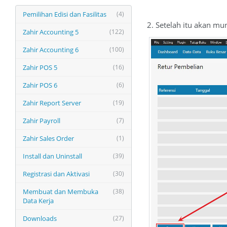
Pemilihan Edisi dan Fasilitas
(4)
2. Setelah itu akan mu
Zahir Accounting 5
(122)
Zahir Accounting 6
(100)
Zahir POS 5
(16)
Zahir POS 6
(6)
Zahir Report Server
(19)
Zahir Payroll
(7)
Zahir Sales Order
(1)
Install dan Uninstall
(39)
Registrasi dan Aktivasi
(30)
Membuat dan Membuka
(38)
Data Kerja
Downloads
(27)