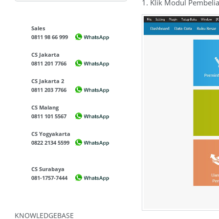
1. Klik Modul Pembeli
Sales
0811 98 66 999
CS Jakarta
0811 201 7766
CS Jakarta 2
0811 203 7766
CS Malang
0811 101 5567
CS Yogyakarta
0822 2134 5599
CS Surabaya
081-1757-7444
KNOWLEDGEBASE