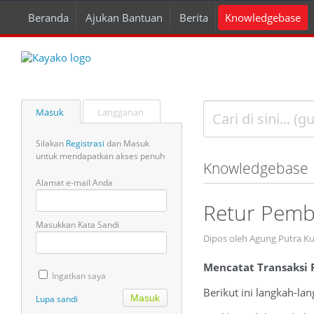
Beranda
Ajukan Bantuan
Berita
Knowledgebase
Masuk
Langganan
Silakan
Registrasi
dan Masuk
untuk mendapatkan akses penuh
Knowledgebase
Alamat e-mail Anda
Retur Pemb
Masukkan Kata Sandi
Dipos oleh Agung Putra K
Mencatat Transaksi 
Ingatkan saya
Berikut ini langkah-la
Lupa sandi