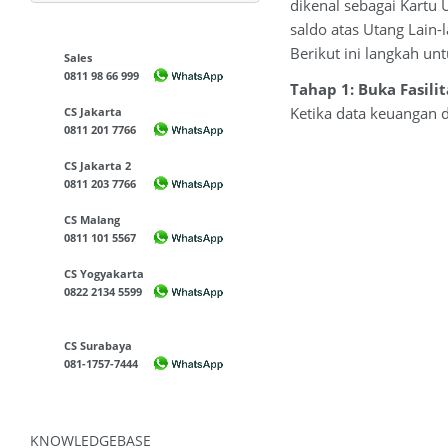
dikenal sebagai Kartu 
saldo atas Utang Lain
Berikut ini langkah u
Sales
0811 98 66 999
Tahap 1: Buka Fasili
Ketika data keuangan 
CS Jakarta
0811 201 7766
CS Jakarta 2
0811 203 7766
CS Malang
0811 101 5567
CS Yogyakarta
0822 2134 5599
CS Surabaya
081-1757-7444
KNOWLEDGEBASE