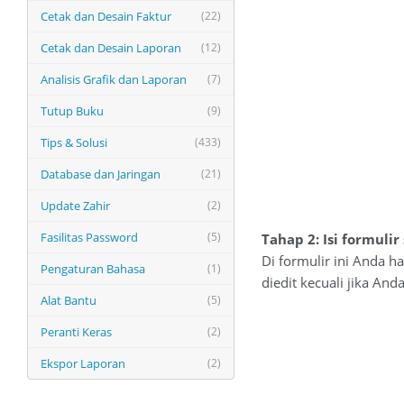
Cetak dan Desain Faktur
(22)
Cetak dan Desain Laporan
(12)
Analisis Grafik dan Laporan
(7)
Tutup Buku
(9)
Tips & Solusi
(433)
Database dan Jaringan
(21)
Update Zahir
(2)
Fasilitas Password
(5)
Tahap 2: Isi formuli
Di formulir ini Anda h
Pengaturan Bahasa
(1)
diedit kecuali jika A
Alat Bantu
(5)
Peranti Keras
(2)
Ekspor Laporan
(2)