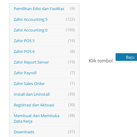
Pemilihan Edisi dan Fasilitas
(4)
Zahir Accounting 5
(122)
Zahir Accounting 6
(100)
Zahir POS 5
(16)
Zahir POS 6
(6)
Klik tombol
Zahir Report Server
(19)
Zahir Payroll
(7)
Zahir Sales Order
(1)
Install dan Uninstall
(39)
Registrasi dan Aktivasi
(30)
Membuat dan Membuka
(38)
Data Kerja
Downloads
(27)