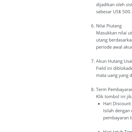
dijadikan oleh s
sebesar US$ 500.
Nilai Piutang
Masukkan nilai ut
utang berdasarka
periode awal akun
Akun Hutang Usa
Field ini dibloka
mata uang yang di
Term Pembayara
Klik tombol ini 
Hari Discount
Isilah dengan
pembayaran t
Hari Jatuh Te