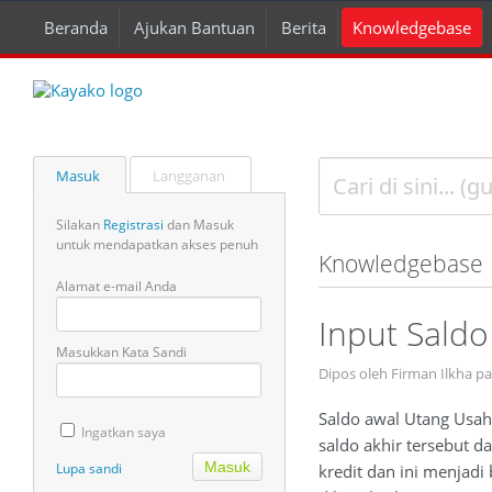
Beranda
Ajukan Bantuan
Berita
Knowledgebase
Masuk
Langganan
Silakan
Registrasi
dan Masuk
untuk mendapatkan akses penuh
Knowledgebase
Alamat e-mail Anda
Input Sald
Masukkan Kata Sandi
Dipos oleh Firman Ilkha p
Saldo awal Utang Usah
Ingatkan saya
saldo akhir tersebut 
Lupa sandi
kredit dan ini menjadi