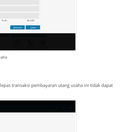
saha
elepas transaksi pembayaran utang usaha ini tidak dapat