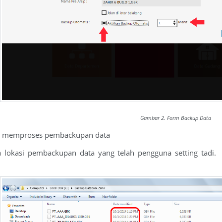
Gambar 2. Form Backup Data
tuk memproses pembackupan data
 lokasi pembackupan data yang telah pengguna setting tadi. A