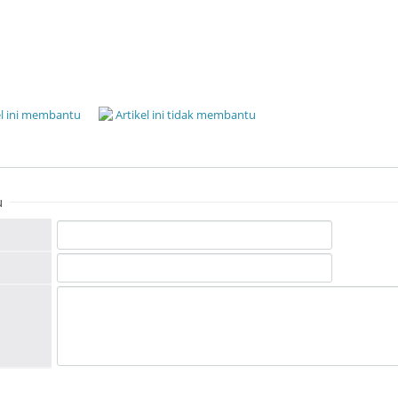
el ini membantu
Artikel ini tidak membantu
u