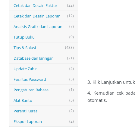
Cetak dan Desain Faktur
(22)
Cetak dan Desain Laporan
(12)
Analisis Grafik dan Laporan
(7)
Tutup Buku
(9)
Tips & Solusi
(433)
Database dan Jaringan
(21)
Update Zahir
(2)
Fasilitas Password
(5)
3. Klik Lanjutkan un
Pengaturan Bahasa
(1)
4. Kemudian cek pada
otomatis.
Alat Bantu
(5)
Peranti Keras
(2)
Ekspor Laporan
(2)