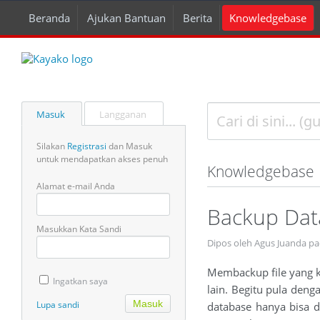
Beranda
Ajukan Bantuan
Berita
Knowledgebase
Masuk
Langganan
Silakan
Registrasi
dan Masuk
untuk mendapatkan akses penuh
Knowledgebase
Alamat e-mail Anda
Backup Dat
Masukkan Kata Sandi
Dipos oleh Agus Juanda p
Membackup file yang ki
Ingatkan saya
lain. Begitu pula den
Lupa sandi
database hanya bisa d