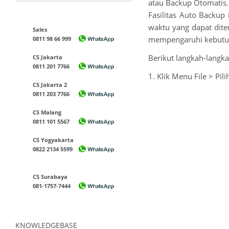
atau Backup Otomatis.
Fasilitas Auto Backu
waktu yang dapat dite
Sales
mempengaruhi kebutu
0811 98 66 999
Berikut langkah-langk
CS Jakarta
0811 201 7766
1. Klik Menu File > Pil
CS Jakarta 2
0811 203 7766
CS Malang
0811 101 5567
CS Yogyakarta
0822 2134 5599
CS Surabaya
081-1757-7444
KNOWLEDGEBASE