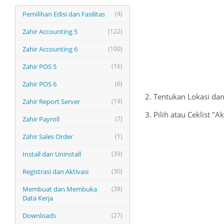
Pemilihan Edisi dan Fasilitas
(4)
Zahir Accounting 5
(122)
Zahir Accounting 6
(100)
Zahir POS 5
(16)
Zahir POS 6
(6)
2. Tentukan Lokasi da
Zahir Report Server
(19)
3. Pilih atau Ceklist 
Zahir Payroll
(7)
Zahir Sales Order
(1)
Install dan Uninstall
(39)
Registrasi dan Aktivasi
(30)
Membuat dan Membuka
(38)
Data Kerja
Downloads
(27)