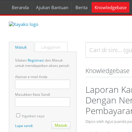
Beranda
Ajukan Bantuan
Berita
Knowledgebase
Masuk
Langganan
Silakan
Registrasi
dan Masuk
untuk mendapatkan akses penuh
Knowledgebase
Alamat e-mail Anda
Laporan Ka
Masukkan Kata Sandi
Dengan Ner
Pembayara
Ingatkan saya
Dipos oleh Agus Juanda p
Lupa sandi