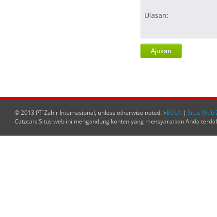
Ulasan:
© 2013 PT Zahir Internasional, unless otherwise noted. >
EULA
|
Situs Web 
Catatan: Situs web ini mengandung konten yang mensyaratkan Anda terda