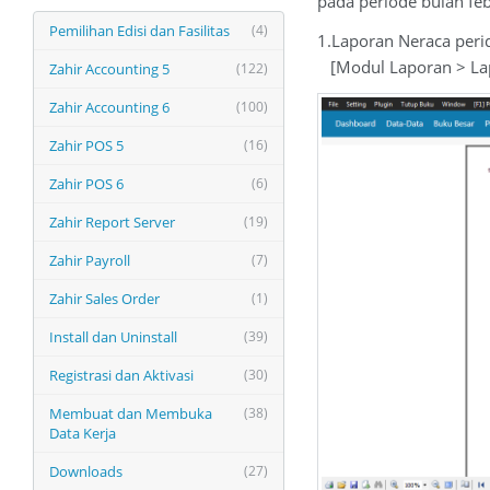
pada periode bulan feb
Pemilihan Edisi dan Fasilitas
(4)
1.Laporan Neraca peri
[Modul Laporan > Lap
Zahir Accounting 5
(122)
Zahir Accounting 6
(100)
Zahir POS 5
(16)
Zahir POS 6
(6)
Zahir Report Server
(19)
Zahir Payroll
(7)
Zahir Sales Order
(1)
Install dan Uninstall
(39)
Registrasi dan Aktivasi
(30)
Membuat dan Membuka
(38)
Data Kerja
Downloads
(27)