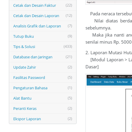
Cetak dan Desain Faktur
(22)
Pada neraca tersebut 
Cetak dan Desain Laporan
(12)
Nilai diatas berdas
Analisis Grafik dan Laporan
(7)
sebelumnya.
Maka jika nanti anda
Tutup Buku
(9)
senilai minus Rp. 5000
Tips & Solusi
(433)
2. Laporan Mutasi Hut
Database dan Jaringan
(21)
[Modul Laporan > Lap
Dasar]
Update Zahir
(2)
Fasilitas Password
(5)
Pengaturan Bahasa
(1)
Alat Bantu
(5)
Peranti Keras
(2)
Ekspor Laporan
(2)