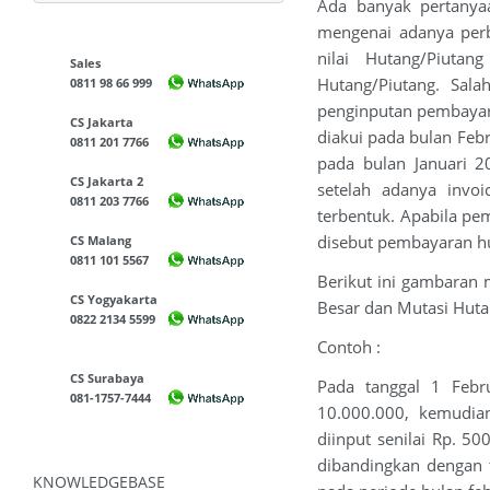
Ada banyak pertanya
mengenai adanya perb
nilai Hutang/Piuta
Sales
Hutang/Piutang. Sala
0811 98 66 999
penginputan pembayara
CS Jakarta
diakui pada bulan Feb
0811 201 7766
pada bulan Januari 2
CS Jakarta 2
setelah adanya invoi
0811 203 7766
terbentuk. Apabila pe
disebut pembayaran h
CS Malang
0811 101 5567
Berikut ini gambaran
CS Yogyakarta
Besar dan Mutasi Huta
0822 2134 5599
Contoh :
CS Surabaya
Pada tanggal 1 Febru
081-1757-7444
10.000.000, kemudian
diinput senilai Rp. 5
dibandingkan dengan t
KNOWLEDGEBASE