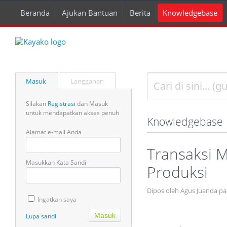
Beranda
Ajukan Bantuan
Berita
Knowledgebase
Masuk
Langganan
Silakan
Registrasi
dan Masuk
untuk mendapatkan akses penuh
Knowledgebase
Alamat e-mail Anda
Transaksi 
Masukkan Kata Sandi
Produksi
Dipos oleh Agus Juanda p
Ingatkan saya
Lupa sandi