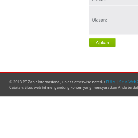
Ulasan:
© 2013 PT Zahir Internasional, unless otherwise noted. >
EULA
|
Situs Web 
Catatan: Situs web ini mengandung konten yang mensyaratkan Anda terda