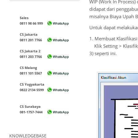
WIP (Work In Process)
didapat dari penggabu
misalnya Biaya Upah Bur
Sales
0811 98 66 999
Untuk dapat melakukan t
CS Jakarta
1. Membuat Klasifikas
0811 201 7766
Klik Setting > Klasifi
CS Jakarta 2
3) seperti ini.
0811 203 7766
CS Malang
0811 101 5567
CS Yogyakarta
0822 2134 5599
CS Surabaya
081-1757-7444
KNOWLEDGEBASE