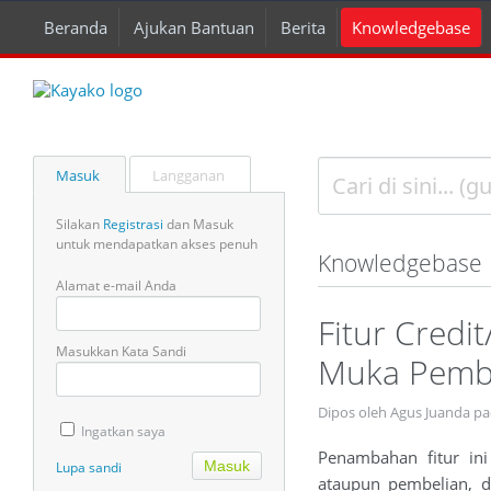
Beranda
Ajukan Bantuan
Berita
Knowledgebase
Masuk
Langganan
Silakan
Registrasi
dan Masuk
untuk mendapatkan akses penuh
Knowledgebase
Alamat e-mail Anda
Fitur Cred
Masukkan Kata Sandi
Muka Pembe
Dipos oleh Agus Juanda p
Ingatkan saya
Penambahan fitur in
Lupa sandi
ataupun pembelian, d