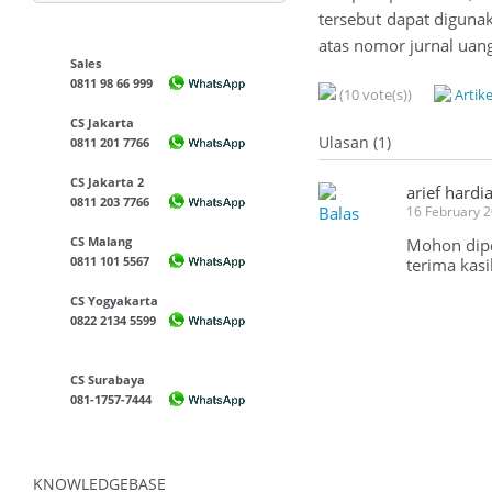
tersebut dapat digu
atas nomor jurnal uan
Sales
0811 98 66 999
(10 vote(s))
Artik
CS Jakarta
Ulasan (1)
0811 201 7766
CS Jakarta 2
arief hardi
0811 203 7766
Balas
16 February 
CS Malang
Mohon diper
0811 101 5567
terima kasi
CS Yogyakarta
0822 2134 5599
CS Surabaya
081-1757-7444
KNOWLEDGEBASE