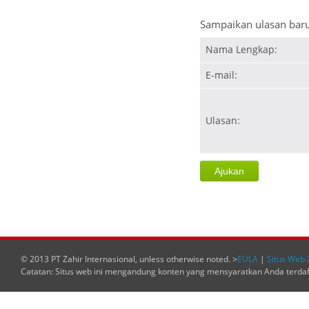
Sampaikan ulasan bar
Nama Lengkap:
E-mail:
Ulasan:
© 2013 PT Zahir Internasional, unless otherwise noted. >
EULA
|
Situs Web 
Catatan: Situs web ini mengandung konten yang mensyaratkan Anda terda