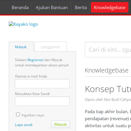
Beranda
Ajukan Bantuan
Berita
Knowledgebase
Masuk
Langganan
Silakan
Registrasi
dan Masuk
untuk mendapatkan akses penuh
Knowledgebase
Alamat e-mail Anda
Konsep Tut
Masukkan Kata Sandi
Dipos oleh Eko Budi Cahy
Pada tiap akhir bulan,
Ingatkan saya
pendapatan (revenue)
Lupa sandi
aktivitas untuk suatu p