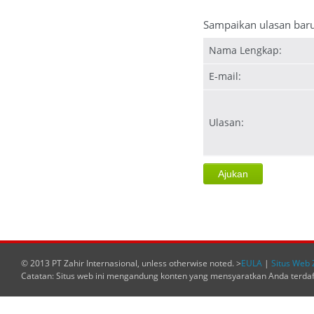
Sampaikan ulasan bar
Nama Lengkap:
E-mail:
Ulasan:
© 2013 PT Zahir Internasional, unless otherwise noted. >
EULA
|
Situs Web 
Catatan: Situs web ini mengandung konten yang mensyaratkan Anda terda