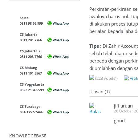
Perkiraan-perkiraan se
awalnya harus nol. Tia
Sales
dilakukan proses tut
0811 98 66 999
berjalan kepada laba d
CS Jakarta
0811 201 7766
Tips :
Di Zahir Account
CS Jakarta 2
sebab telah diatur sede
0811 203 7766
berbeda dengan perkira
dijumlahkan dengan s
CS Malang
0811 101 5567
(223 vote(s))
Arti
CS Yogyakarta
0822 2134 5599
Ulasan (1)
jifi aruan
CS Surabaya
Balas
26 October 2
081-1757-7444
good
KNOWLEDGEBASE