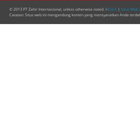
© 2013 PT Zahir Internasional, unless otherwise noted. >
EULA
|
Situs Web 
Catatan: Situs web ini mengandung konten yang mensyaratkan Anda terda