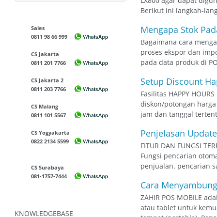
LX800 agar dapat digun
Berikut ini langkah-lang
Mengapa Stok Pada
Sales
0811 98 66 999
Bagaimana cara mengat
proses ekspor dan impo
CS Jakarta
pada data produk di POS,
0811 201 7766
Setup Discount Ha
CS Jakarta 2
0811 203 7766
Fasilitas HAPPY HOURS 
diskon/potongan harga 
CS Malang
jam dan tanggal terten
0811 101 5567
Penjelasan Update
CS Yogyakarta
0822 2134 5599
FITUR DAN FUNGSI TER
Fungsi pencarian otoma
penjualan. pencarian s
CS Surabaya
081-1757-7444
Cara Menyambungka
ZAHIR POS MOBILE adala
atau tablet untuk kem
KNOWLEDGEBASE