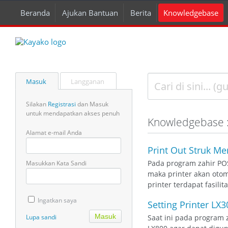
Beranda
Ajukan Bantuan
Berita
Knowledgebase
Masuk
Langganan
Silakan
Registrasi
dan Masuk
untuk mendapatkan akses penuh
Knowledgebase :
Alamat e-mail Anda
Print Out Struk Me
Pada program zahir PO
Masukkan Kata Sandi
maka printer akan otom
printer terdapat fasil
Ingatkan saya
Setting Printer LX
Lupa sandi
Saat ini pada program