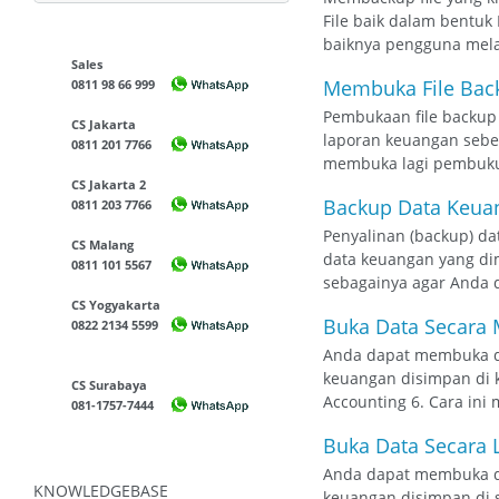
File baik dalam bentuk
baiknya pengguna melak
Sales
Membuka File Bac
0811 98 66 999
Pembukaan file backup 
CS Jakarta
laporan keuangan sebel
0811 201 7766
membuka lagi pembukuan
CS Jakarta 2
Backup Data Keua
0811 203 7766
Penyalinan (backup) d
CS Malang
data keuangan yang di
0811 101 5567
sebagainya agar Anda d
CS Yogyakarta
Buka Data Secara 
0822 2134 5599
Anda dapat membuka da
keuangan disimpan di 
CS Surabaya
Accounting 6. Cara ini
081-1757-7444
Buka Data Secara 
Anda dapat membuka dat
KNOWLEDGEBASE
keuangan disimpan di 