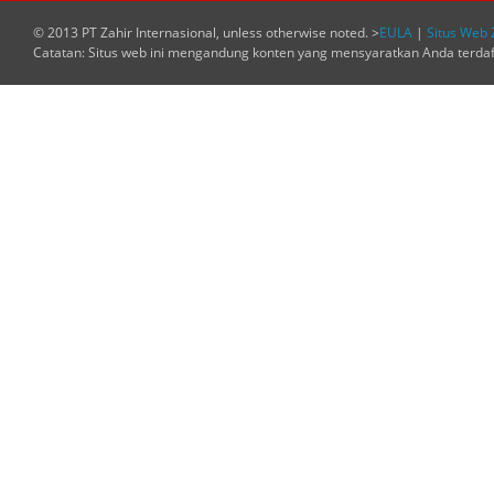
© 2013 PT Zahir Internasional, unless otherwise noted. >
EULA
|
Situs Web 
Catatan: Situs web ini mengandung konten yang mensyaratkan Anda terda