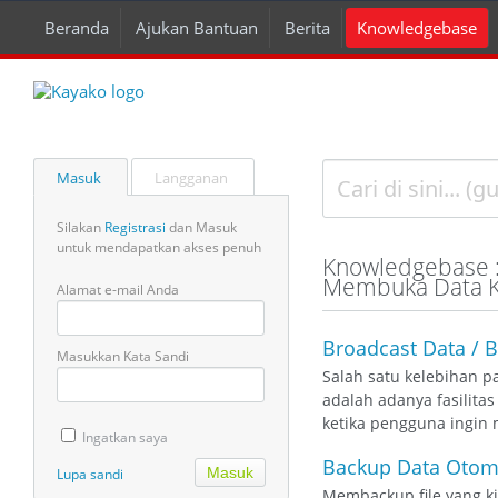
Beranda
Ajukan Bantuan
Berita
Knowledgebase
Masuk
Langganan
Silakan
Registrasi
dan Masuk
untuk mendapatkan akses penuh
Knowledgebase 
Membuka Data 
Alamat e-mail Anda
Broadcast Data / 
Masukkan Kata Sandi
Salah satu kelebihan 
adalah adanya fasilita
ketika pengguna ingin
Ingatkan saya
Backup Data Otoma
Lupa sandi
Membackup file yang ki