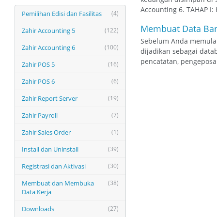
Accounting 6. TAHAP 
Pemilihan Edisi dan Fasilitas
(4)
Membuat Data Ba
Zahir Accounting 5
(122)
Sebelum Anda memulai 
Zahir Accounting 6
(100)
dijadikan sebagai dat
pencatatan, pengeposan
Zahir POS 5
(16)
Zahir POS 6
(6)
Zahir Report Server
(19)
Zahir Payroll
(7)
Zahir Sales Order
(1)
Install dan Uninstall
(39)
Registrasi dan Aktivasi
(30)
Membuat dan Membuka
(38)
Data Kerja
Downloads
(27)