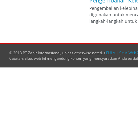
Pengembalian Kele
Pengembalian kelebihan
digunakan untuk mencat
langkah-langkah untuk 
© 2013 PT Zahir Internasional, unless otherwise noted. >
EULA
|
Situs Web 
Catatan: Situs web ini mengandung konten yang mensyaratkan Anda terda