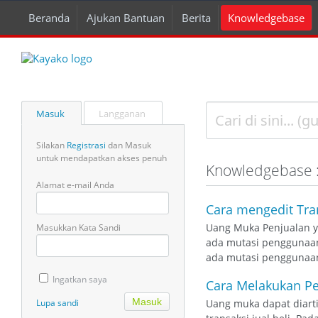
Beranda
Ajukan Bantuan
Berita
Knowledgebase
Masuk
Langganan
Silakan
Registrasi
dan Masuk
untuk mendapatkan akses penuh
Knowledgebase 
Alamat e-mail Anda
Cara mengedit Tra
Uang Muka Penjualan ya
Masukkan Kata Sandi
ada mutasi penggunaan 
ada mutasi penggunaan
Ingatkan saya
Cara Melakukan Pe
Lupa sandi
Uang muka dapat diarti