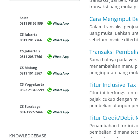
transaksi jual beli. Pa
transaksi uang muka pe
Cara Menginput Be
Sales
0811 98 66 999
Dalam transaksi penjua
uang muka. Bahkan unt
CS Jakarta
sebelum invoice diterbi
0811 201 7766
Transaksi Pembeli
CS Jakarta 2
0811 203 7766
Sama halnya pada versi 
menambahkan menu pen
CS Malang
penginputan uang muka 
0811 101 5567
Fitur Inclusive Ta
CS Yogyakarta
0822 2134 5599
Fitur ini berfungsi unt
pajak, cukup dengan men
pembelian ataupun penj
CS Surabaya
081-1757-7444
Fitur Credit/Debi
Penambahan fitur ini 
pembelian, dimana terd
KNOWLEDGEBASE