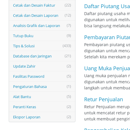
Cetak dan Desain Faktur
(22)
Daftar Piutang Us
Daftar piutang usaha m
Cetak dan Desain Laporan
(12)
digunakan untuk meliha
Analisis Grafik dan Laporan
(7)
bisa langsung melakukan
Tutup Buku
(9)
Pembayaran Piuta
Pembayaran piutang usa
Tips & Solusi
(433)
digunakan untuk menca
Database dan Jaringan
(21)
Setelah kita merekam p
Update Zahir
(2)
Uang Muka Penjua
Uang muka penjualan me
Fasilitas Password
(5)
digunakan untuk mencat
Pengaturan Bahasa
(1)
langkah untuk membuat 
Alat Bantu
(5)
Retur Penjualan
Retur Penjualan merupa
Peranti Keras
(2)
untuk mencatat retur p
Ekspor Laporan
(2)
untuk membuat pengirim