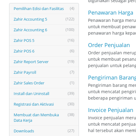
digunakan sebagai pe
Pemilihan Edisi dan Fasilitas
(4)
Penawaran Harga
Zahir Accounting 5
(122)
Penawaran harga merupa
untuk membuat penawar
Zahir Accounting 6
(100)
penawaran harga kepad
Zahir POS 5
(16)
Order Penjualan
Zahir POS 6
(6)
Order penjualan merupa
untuk membuat pesanan
Zahir Report Server
(19)
penjualan untuk pelang
Zahir Payroll
(7)
Pengiriman Baran
Zahir Sales Order
(1)
Pengiriman barang meru
untuk mencatat pengiri
Install dan Uninstall
(39)
beberapa pengiriman un
Registrasi dan Aktivasi
(30)
Invoice Penjualan
Membuat dan Membuka
(38)
Invoice penjualan meru
Data Kerja
untuk mencatat penjual
hal tersebut akan memb
Downloads
(27)