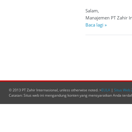
Salam,
Manajemen PT Zahir In
Baca lagi »
© 2013 PT Zahir Internasional, unless otherwise noted. >
EULA
|
Situs Web 
Catatan: Situs web ini mengandung konten yang mensyaratkan Anda terda