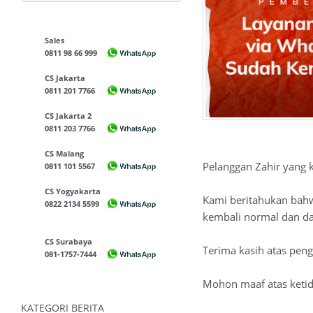
Sales
0811 98 66 999
CS Jakarta
0811 201 7766
CS Jakarta 2
0811 203 7766
CS Malang
Pelanggan Zahir yang 
0811 101 5567
CS Yogyakarta
Kami beritahukan bah
0822 2134 5599
kembali normal dan dap
CS Surabaya
Terima kasih atas pen
081-1757-7444
Mohon maaf atas keti
KATEGORI BERITA