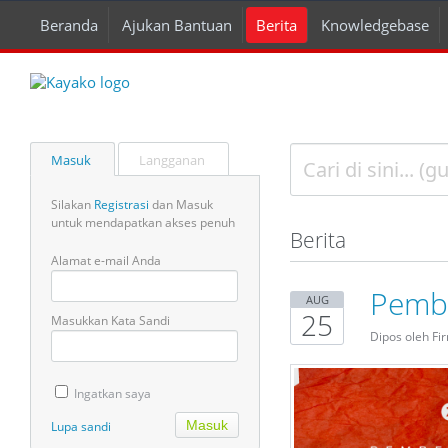
Beranda
Ajukan Bantuan
Berita
Knowledgebase
Masuk
Langganan
Silakan
Registrasi
dan Masuk
untuk mendapatkan akses penuh
Berita
Alamat e-mail Anda
Pembe
AUG
25
Masukkan Kata Sandi
Dipos oleh Fi
Ingatkan saya
Lupa sandi