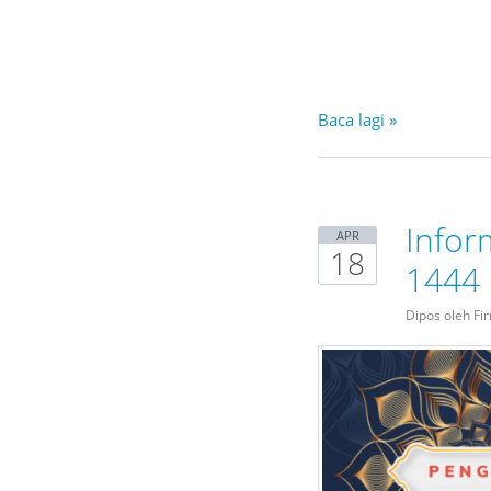
Baca lagi »
Inform
APR
18
1444
Dipos oleh Fi