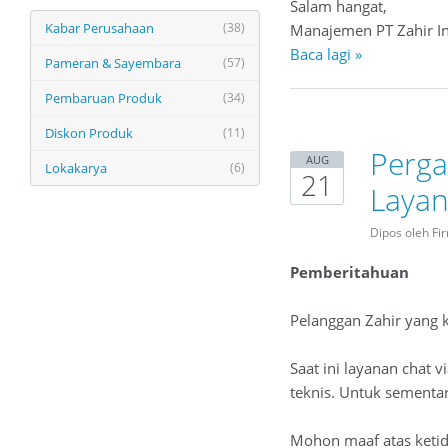
Salam hangat,
Kabar Perusahaan
(38)
Manajemen PT Zahir In
Baca lagi »
Pameran & Sayembara
(57)
Pembaruan Produk
(34)
Diskon Produk
(11)
Perga
AUG
Lokakarya
(6)
21
Layan
Dipos oleh Fi
Pemberitahuan
Pelanggan Zahir yang 
Saat ini layanan cha
teknis. Untuk sementa
Mohon maaf atas keti