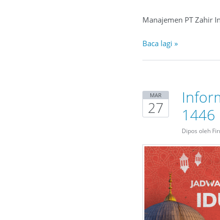
Manajemen PT Zahir In
Baca lagi »
Inform
MAR
27
1446 
Dipos oleh Fi