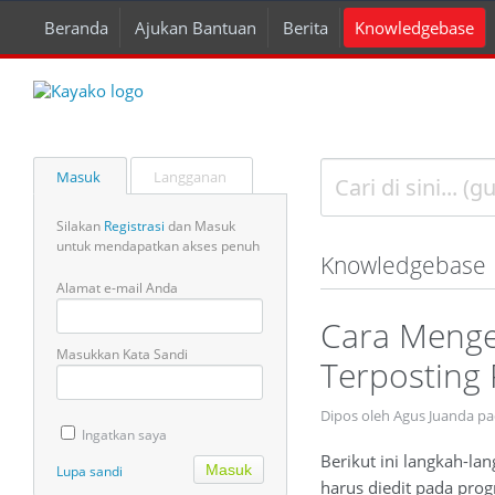
Beranda
Ajukan Bantuan
Berita
Knowledgebase
Masuk
Langganan
Silakan
Registrasi
dan Masuk
untuk mendapatkan akses penuh
Knowledgebase
Alamat e-mail Anda
Cara Menge
Masukkan Kata Sandi
Terposting 
Dipos oleh Agus Juanda pa
Ingatkan saya
Berikut ini langkah-la
Lupa sandi
harus diedit pada pro