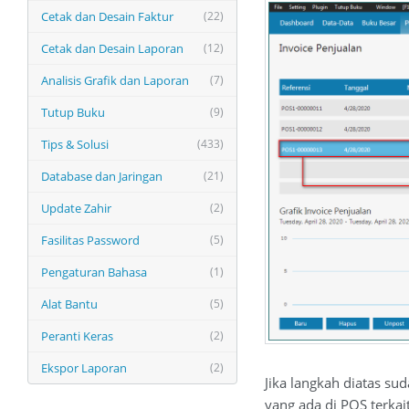
Cetak dan Desain Faktur
(22)
Cetak dan Desain Laporan
(12)
Analisis Grafik dan Laporan
(7)
Tutup Buku
(9)
Tips & Solusi
(433)
Database dan Jaringan
(21)
Update Zahir
(2)
Fasilitas Password
(5)
Pengaturan Bahasa
(1)
Alat Bantu
(5)
Peranti Keras
(2)
Ekspor Laporan
(2)
Jika langkah diatas su
yang ada di POS terkai