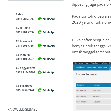
diposting juga pada pr
Sales
Pada contoh dibawah in
0811 98 66 999
2020 yaitu untuk nomo
:
CS Jakarta
0811 201 7766
Buka daftar penjualan p
CS Jakarta 2
hanya untuk tanggal 28
0811 203 7766
untuk tanggal tersebut
CS Malang
0811 101 5567
CS Yogyakarta
0822 2134 5599
CS Surabaya
081-1757-7444
KNOWLEDGEBASE