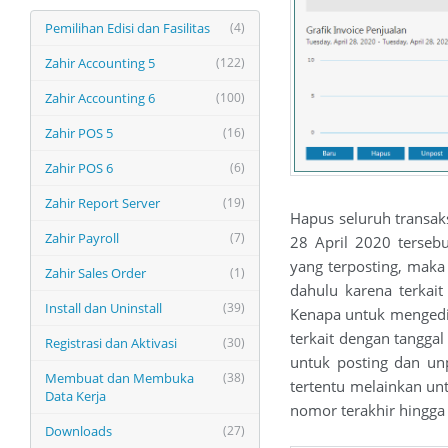
Pemilihan Edisi dan Fasilitas
(4)
Zahir Accounting 5
(122)
Zahir Accounting 6
(100)
Zahir POS 5
(16)
Zahir POS 6
(6)
Zahir Report Server
(19)
Hapus seluruh transaks
Zahir Payroll
(7)
28 April 2020 tersebu
yang terposting, maka 
Zahir Sales Order
(1)
dahulu karena terkai
Install dan Uninstall
(39)
Kenapa untuk mengedit
terkait dengan tanggal
Registrasi dan Aktivasi
(30)
untuk posting dan unp
Membuat dan Membuka
(38)
tertentu melainkan unt
Data Kerja
nomor terakhir hingga 
Downloads
(27)