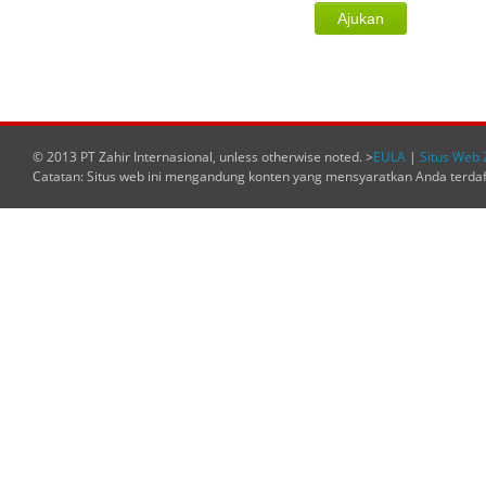
© 2013 PT Zahir Internasional, unless otherwise noted. >
EULA
|
Situs Web 
Catatan: Situs web ini mengandung konten yang mensyaratkan Anda terda