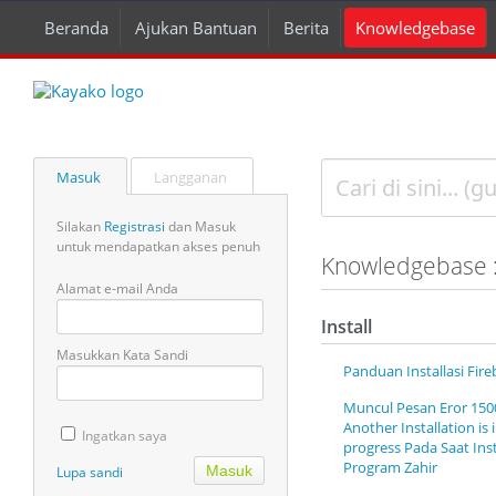
Beranda
Ajukan Bantuan
Berita
Knowledgebase
Masuk
Langganan
Silakan
Registrasi
dan Masuk
untuk mendapatkan akses penuh
Knowledgebase : 
Alamat e-mail Anda
Install
Masukkan Kata Sandi
Panduan Installasi Fire
Muncul Pesan Eror 150
Another Installation is 
Ingatkan saya
progress Pada Saat Inst
Program Zahir
Lupa sandi