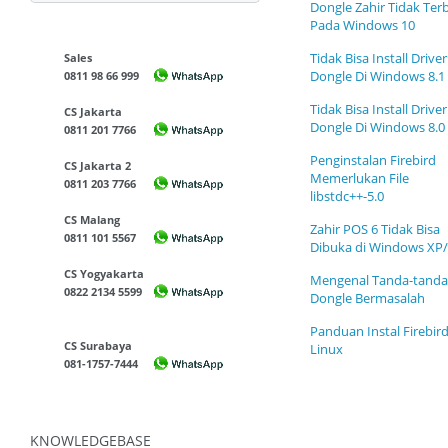
Dongle Zahir Tidak Ter
Pada Windows 10
Tidak Bisa Install Driver
Sales
Dongle Di Windows 8.1
0811 98 66 999
Tidak Bisa Install Driver
CS Jakarta
Dongle Di Windows 8.0
0811 201 7766
Penginstalan Firebird
CS Jakarta 2
Memerlukan File
0811 203 7766
libstdc++-5.0
CS Malang
Zahir POS 6 Tidak Bisa
0811 101 5567
Dibuka di Windows XP/
CS Yogyakarta
Mengenal Tanda-tanda
0822 2134 5599
Dongle Bermasalah
Panduan Instal Firebird
CS Surabaya
Linux
081-1757-7444
KNOWLEDGEBASE