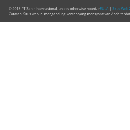
© 2013 PT Zahir Internasional, unless otherwise noted. >
EULA
|
Situs Web 
Catatan: Situs web ini mengandung konten yang mensyaratkan Anda terda