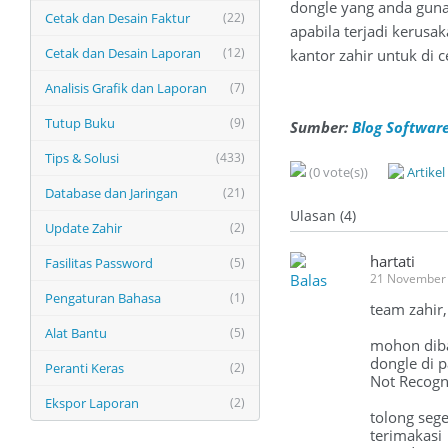
dongle yang anda gun
Cetak dan Desain Faktur
(22)
apabila terjadi kerus
Cetak dan Desain Laporan
(12)
kantor zahir untuk di ce
Analisis Grafik dan Laporan
(7)
Tutup Buku
(9)
Sumber:
Blog Software
Tips & Solusi
(433)
(0 vote(s))
Artike
Database dan Jaringan
(21)
Ulasan (4)
Update Zahir
(2)
hartati
Fasilitas Password
(5)
Balas
21 November 
Pengaturan Bahasa
(1)
team zahir,
Alat Bantu
(5)
mohon diba
dongle di 
Peranti Keras
(2)
Not Recogn
Ekspor Laporan
(2)
tolong sege
terimakasi