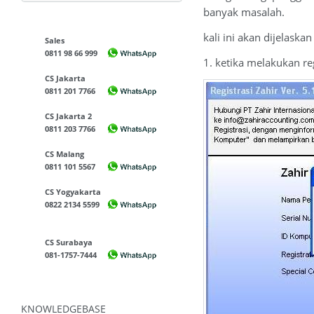
banyak masalah.
kali ini akan dijelaska
Sales
0811 98 66 999
1. ketika melakukan reg
CS Jakarta
0811 201 7766
CS Jakarta 2
0811 203 7766
CS Malang
0811 101 5567
CS Yogyakarta
0822 2134 5599
CS Surabaya
081-1757-7444
KNOWLEDGEBASE