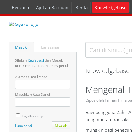
Beranda
Ajukan Bantuan
Berita
Knowledgebase
Masuk
Langganan
Silakan
Registrasi
dan Masuk
untuk mendapatkan akses penuh
Knowledgebase
Alamat e-mail Anda
Mengenal T
Masukkan Kata Sandi
Dipos oleh Firman Ilkha p
Bagi pengguna Zahir A
Ingatkan saya
penginputan transaksi 
Lupa sandi
mungkin bagi pengguna