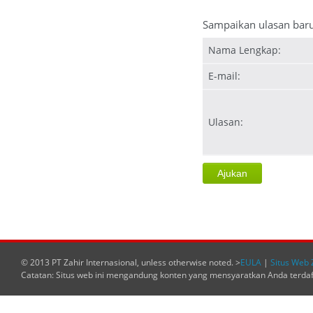
Sampaikan ulasan bar
Nama Lengkap:
E-mail:
Ulasan:
© 2013 PT Zahir Internasional, unless otherwise noted. >
EULA
|
Situs Web 
Catatan: Situs web ini mengandung konten yang mensyaratkan Anda terda