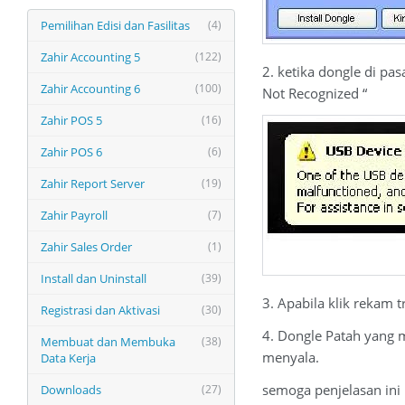
Pemilihan Edisi dan Fasilitas
(4)
Zahir Accounting 5
(122)
2. ketika dongle di p
Zahir Accounting 6
(100)
Not Recognized “
Zahir POS 5
(16)
Zahir POS 6
(6)
Zahir Report Server
(19)
Zahir Payroll
(7)
Zahir Sales Order
(1)
Install dan Uninstall
(39)
3. Apabila klik rekam t
Registrasi dan Aktivasi
(30)
4. Dongle Patah yang m
Membuat dan Membuka
(38)
menyala.
Data Kerja
semoga penjelasan ini
Downloads
(27)