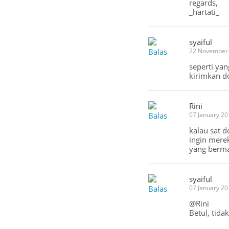
regards,
_hartati_
syaiful
Balas
22 November
seperti yan
kirimkan do
Rini
Balas
07 January 2
kalau sat d
ingin mere
yang berma
syaiful
Balas
07 January 2
@Rini
Betul, tida