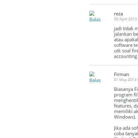
reza
Balas
30 April 2013
jadi tidak
jalankan b
atau apakah
software te
utk soal fi
accounting 
Firman
Balas
01 May 2013 
Biasanya Fi
program fi
menghentika
features, d
memiliki ak
Windows).
Jika ada so
coba tanya