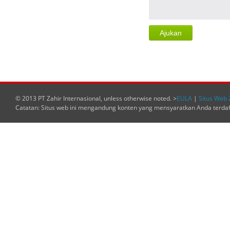
© 2013 PT Zahir Internasional, unless otherwise noted. >
EULA
|
Situs Web 
Catatan: Situs web ini mengandung konten yang mensyaratkan Anda terda