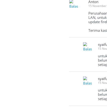
Anton
Balas
15 November
Perusahaan
LAN, untuk
update fir
Terima kas
syaif
Balas
15 No
untuk
belum
setia
syaif
Balas
15 No
untuk
belum
setia