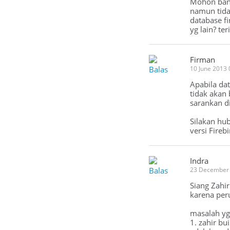
Mohon bant
namun tida
database fi
yg lain? te
Firman
Balas
10 June 2013
Apabila da
tidak akan 
sarankan di
Silakan hu
versi Firebi
Indra
Balas
23 December
Siang Zahi
karena per
masalah yg
1. zahir bu