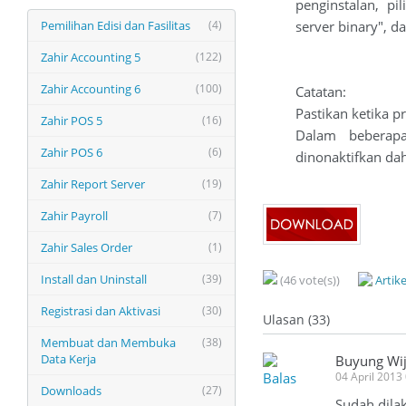
penginstalan, pil
Pemilihan Edisi dan Fasilitas
(4)
server binary", da
Zahir Accounting 5
(122)
Zahir Accounting 6
(100)
Catatan:
Pastikan ketika pr
Zahir POS 5
(16)
Dalam beberapa
Zahir POS 6
(6)
dinonaktifkan da
Zahir Report Server
(19)
Zahir Payroll
(7)
Zahir Sales Order
(1)
Install dan Uninstall
(39)
(46 vote(s))
Artik
Registrasi dan Aktivasi
(30)
Ulasan (33)
Membuat dan Membuka
(38)
Data Kerja
Buyung Wi
Balas
04 April 2013
Downloads
(27)
Sudah dila