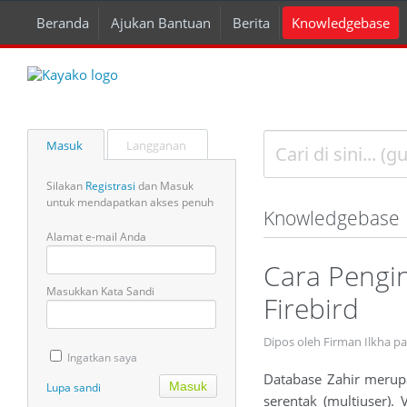
Beranda
Ajukan Bantuan
Berita
Knowledgebase
Masuk
Langganan
Silakan
Registrasi
dan Masuk
untuk mendapatkan akses penuh
Knowledgebase
Alamat e-mail Anda
Cara Pengin
Masukkan Kata Sandi
Firebird
Dipos oleh Firman Ilkha p
Ingatkan saya
Database Zahir merupa
Lupa sandi
serentak (multiuser). 