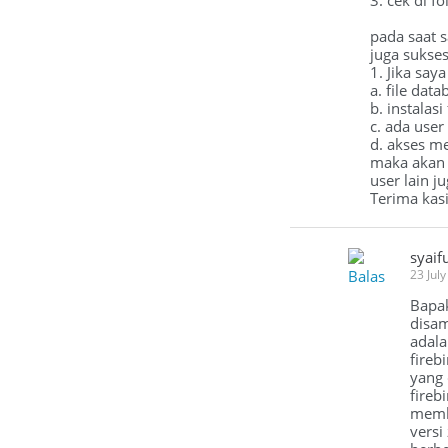
3. cek di fo
pada saat 
juga sukses.
1. Jika say
a. file dat
b. instalasi
c. ada user 
d. akses 
maka akan 
user lain 
Terima kas
syaif
Balas
23 Jul
Bapak
disam
adala
fireb
yang 
fireb
membu
versi