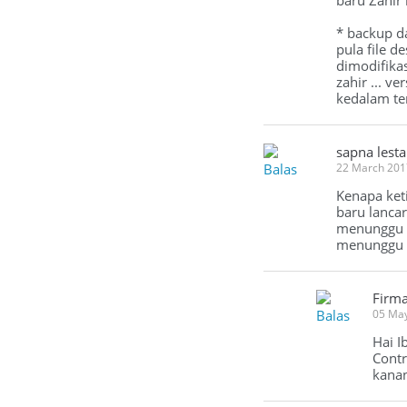
baru Zahir 
* backup da
pula file d
dimodifikas
zahir ... v
kedalam te
sapna lesta
Balas
22 March 201
Kenapa keti
baru lancar
menunggu . 
menunggu b
Firm
Balas
05 Ma
Hai I
Contr
kanan