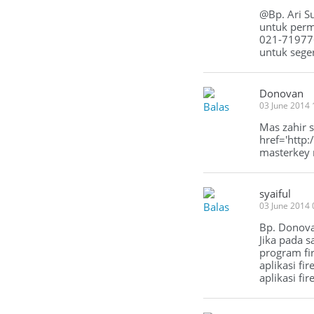
@Bp. Ari S
untuk perm
021-719776
untuk seger
Donovan
Balas
03 June 2014
Mas zahir 
href='http
masterkey 
syaiful
Balas
03 June 2014
Bp. Donov
Jika pada 
program fir
aplikasi fi
aplikasi fir