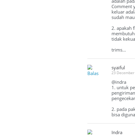
adalah pad
Comment ya
keluar ada
sudah mau 
2. apakah f
membutuhka
tidak keku
trims...
syaiful
Balas
23 December 
@indra
1. untuk p
pengiriman
pengecekan 
2. pada pa
bisa digun
Indra