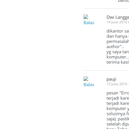
bantu
Dwi Langg
Balas
14 June 2016
dikantor sa
dan hanya 
permasalah
author"..
yg saya ta
komputer..
terima kasi
pauji
Balas
15 June 2016
pesan "Erro
terjadi ka
terjadi kar
komputer y
solusinya 
saja), past
setelah dip