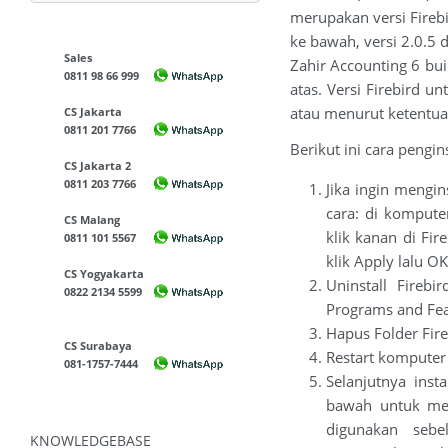
merupakan versi Firebi
ke bawah, versi 2.0.5 
Sales
Zahir Accounting 6 bui
0811 98 66 999
atas. Versi Firebird u
atau menurut ketentua
CS Jakarta
0811 201 7766
Berikut ini cara pengi
CS Jakarta 2
0811 203 7766
Jika ingin mengin
cara: di komputer
CS Malang
klik kanan di Fir
0811 101 5567
klik Apply lalu OK
CS Yogyakarta
Uninstall Fireb
0822 2134 5599
Programs and Fea
Hapus Folder Fire
CS Surabaya
Restart komputer 
081-1757-7444
Selanjutnya inst
bawah untuk me
digunakan sebe
KNOWLEDGEBASE