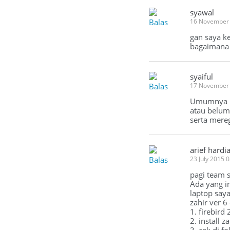
syawal
Balas
16 November 
gan saya ke
bagaimana s
syaiful
Balas
17 November
Umumnya bi
atau belum
serta mereg
arief hardi
Balas
23 July 2015 
pagi team s
Ada yang i
laptop saya
zahir ver 6
1. firebird
2. install 