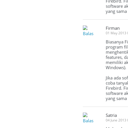
Firebird. F
software a
yang sama t
Firman
Balas
01 May 2013 
Biasanya Fi
program fi
menghentika
features, d
memiliki ak
Windows).
Jika ada so
coba tanya
Firebird. F
software a
yang sama t
Satria
Balas
04 June 2013