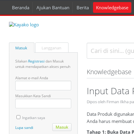
Beranda
Ajukan Bantuan
Berita
Knowledgebase
Masuk
Langganan
Silakan
Registrasi
dan Masuk
untuk mendapatkan akses penuh
Knowledgebase
Alamat e-mail Anda
Input Data
Masukkan Kata Sandi
Dipos oleh Firman Ilkha p
Data Produk digunakan
Ingatkan saya
Anda harus membuat da
Lupa sandi
Tahap 1: Buka Data 