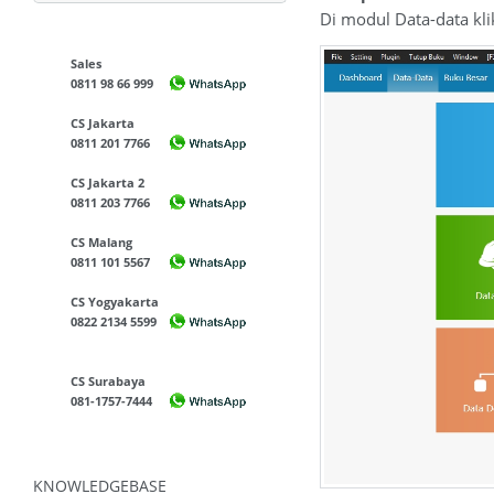
Di modul Data-data k
Sales
0811 98 66 999
CS Jakarta
0811 201 7766
CS Jakarta 2
0811 203 7766
CS Malang
0811 101 5567
CS Yogyakarta
0822 2134 5599
CS Surabaya
081-1757-7444
KNOWLEDGEBASE