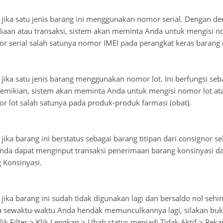
i jika satu jenis barang ini menggunakan nomor serial. Dengan d
diaan atau transaksi, sistem akan meminta Anda untuk mengisi n
 serial salah satunya nomor IMEI pada perangkat keras barang e
 jika satu jenis barang menggunakan nomor lot. Ini berfungsi se
emikian, sistem akan meminta Anda untuk mengisi nomor lot at
 lot salah satunya pada produk-produk farmasi (obat).
 jika barang ini berstatus sebagai barang titipan dari consignor s
Anda dapat menginput transaksi penerimaan barang konsinyasi d
 Konsinyasi.
 jika barang ini sudah tidak digunakan lagi dan bersaldo nol se
ika sewaktu-waktu Anda hendak memunculkannya lagi, silakan buk
lik Filter > Klik Lengkap > Ubah status menjadi Tidak Aktif > Re