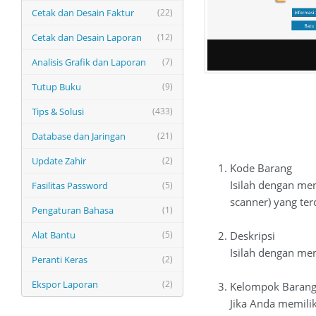
Cetak dan Desain Faktur
(22)
Cetak dan Desain Laporan
(12)
Analisis Grafik dan Laporan
(7)
Tutup Buku
(9)
Tips & Solusi
(433)
Database dan Jaringan
(21)
Update Zahir
(2)
Kode Barang
Isilah dengan men
Fasilitas Password
(5)
scanner) yang ter
Pengaturan Bahasa
(1)
Alat Bantu
(5)
Deskripsi
Isilah dengan me
Peranti Keras
(2)
Ekspor Laporan
(2)
Kelompok Baran
Jika Anda memili