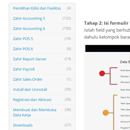
Pemilihan Edisi dan Fasilitas
(4)
Zahir Accounting 5
(122)
Tahap 2: Isi formulir
Zahir Accounting 6
(100)
Isilah field yang berh
dahulu kelompok bara
Zahir POS 5
(16)
Zahir POS 6
(6)
Zahir Report Server
(19)
Zahir Payroll
(7)
Zahir Sales Order
(1)
Install dan Uninstall
(39)
Registrasi dan Aktivasi
(30)
Membuat dan Membuka
(38)
Data Kerja
Downloads
(27)