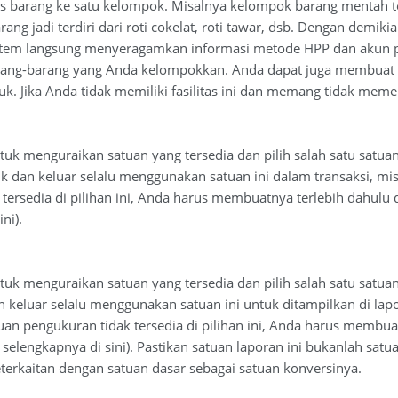
is barang ke satu kelompok. Misalnya kelompok barang mentah ter
ang jadi terdiri dari roti cokelat, roti tawar, dsb. Dengan demi
stem langsung menyeragamkan informasi metode HPP dan akun p
ng-barang yang Anda kelompokkan. Anda dapat juga membuat k
. Jika Anda tidak memiliki fasilitas ini dan memang tidak memer
untuk menguraikan satuan yang tersedia dan pilih salah satu sat
 dan keluar selalu menggunakan satuan ini dalam transaksi, misal
tersedia di pilihan ini, Anda harus membuatnya terlebih dahulu 
ni).
ntuk menguraikan satuan yang tersedia dan pilih salah satu satu
keluar selalu menggunakan satuan ini untuk ditampilkan di lapor
atuan pengukuran tidak tersedia di pilihan ini, Anda harus membu
 selengkapnya di sini). Pastikan satuan laporan ini bukanlah sat
terkaitan dengan satuan dasar sebagai satuan konversinya.