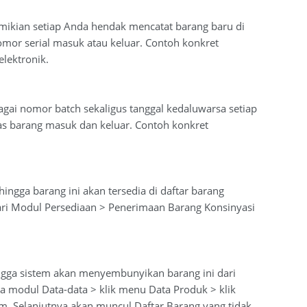
emikian setiap Anda hendak mencatat barang baru di
omor serial masuk atau keluar. Contoh konkret
lektronik.
bagai nomor batch sekaligus tanggal kedaluwarsa setiap
as barang masuk dan keluar. Contoh konkret
ehingga barang ini akan tersedia di daftar barang
ari Modul Persediaan > Penerimaan Barang Konsinyasi
hingga sistem akan menyembunyikan barang ini dari
a modul Data-data > klik menu Data Produk > klik
kam. Selanjutnya akan muncul Daftar Barang yang tidak