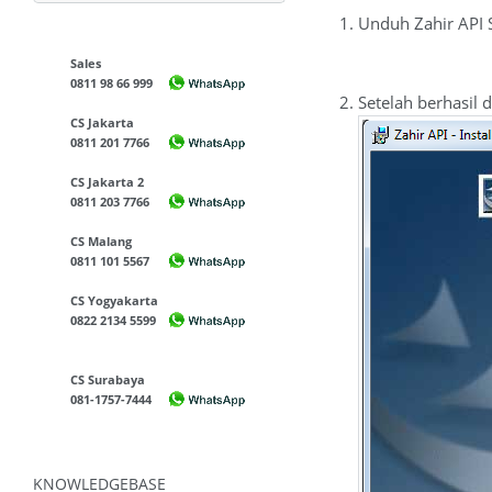
Unduh Zahir API 
Sales
0811 98 66 999
Setelah berhasil 
CS Jakarta
0811 201 7766
CS Jakarta 2
0811 203 7766
CS Malang
0811 101 5567
CS Yogyakarta
0822 2134 5599
CS Surabaya
081-1757-7444
KNOWLEDGEBASE