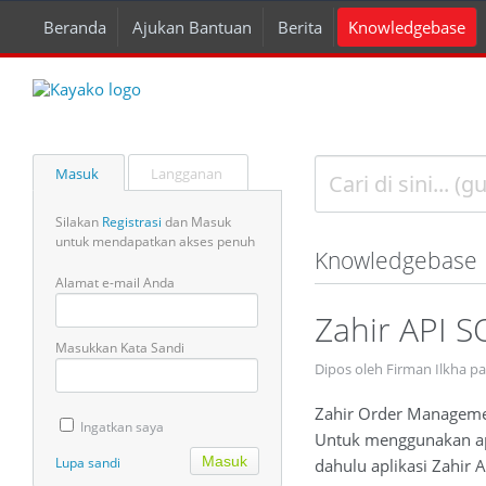
Beranda
Ajukan Bantuan
Berita
Knowledgebase
Masuk
Langganan
Silakan
Registrasi
dan Masuk
untuk mendapatkan akses penuh
Knowledgebase
Alamat e-mail Anda
Zahir API S
Masukkan Kata Sandi
Dipos oleh Firman Ilkha p
Zahir Order Managemen
Ingatkan saya
Untuk menggunakan apl
Lupa sandi
dahulu aplikasi Zahir A