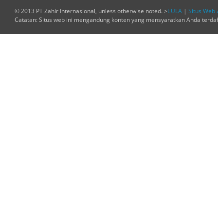
© 2013 PT Zahir Internasional, unless otherwise noted. >
EULA
|
Situs Web 
Catatan: Situs web ini mengandung konten yang mensyaratkan Anda terda