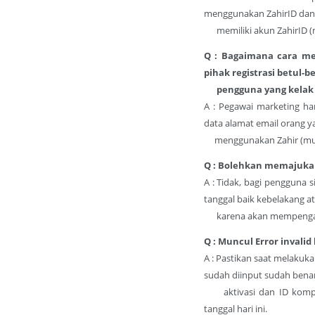
menggunakan ZahirID dan 
memiliki akun ZahirID (m
Q : Bagaimana cara me
pihak registrasi betul-b
pengguna yang kelak di
A : Pegawai marketing h
data alamat email orang y
menggunakan Zahir (mung
Q : Bolehkan memajuka
A : Tidak, bagi pengguna 
tanggal baik kebelakang a
karena akan mempengaruh
Q : Muncul Error invalid
A : Pastikan saat melaku
sudah diinput sudah bena
aktivasi dan ID kompute
tanggal hari ini.