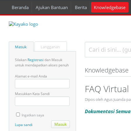
Beranda
Ajukan Bantuan
Berita
Knowledgebase
Masuk
Langganan
Silakan
Registrasi
dan Masuk
untuk mendapatkan akses penuh
Knowledgebase
Alamat e-mail Anda
FAQ Virtual
Masukkan Kata Sandi
Dipos oleh Agus Juanda pa
Dokumentasi Semua 
Ingatkan saya
Lupa sandi