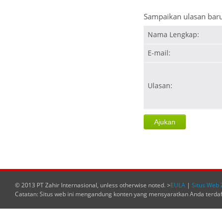
Sampaikan ulasan bar
Nama Lengkap:
E-mail:
Ulasan:
© 2013 PT Zahir Internasional, unless otherwise noted. >
EULA
|
Situs Web 
Catatan: Situs web ini mengandung konten yang mensyaratkan Anda terda