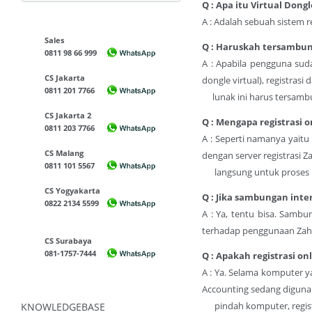
Q : Apa itu Virtual Dongl
A : Adalah sebuah sistem r
Sales
Q : Haruskah tersambung
0811 98 66 999
A : Apabila pengguna sud
CS Jakarta
dongle virtual), registrasi 
0811 201 7766
lunak ini harus tersambu
CS Jakarta 2
Q : Mengapa registrasi 
0811 203 7766
A : Seperti namanya yaitu 
CS Malang
dengan server registrasi Z
0811 101 5567
langsung untuk proses pe
CS Yogyakarta
Q : Jika sambungan inte
0822 2134 5599
A : Ya, tentu bisa. Sambu
terhadap penggunaan Zahi
CS Surabaya
081-1757-7444
Q : Apakah registrasi on
A : Ya. Selama komputer 
Accounting sedang diguna
pindah komputer, registra
KNOWLEDGEBASE