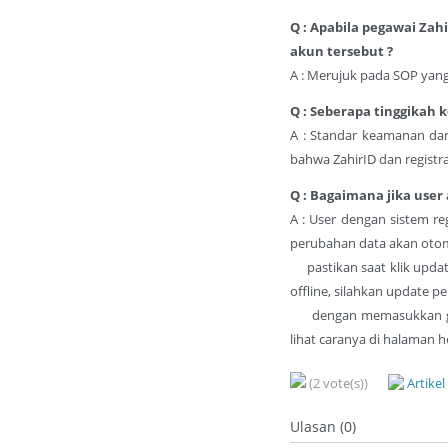
Q : Apabila pegawai Za
akun tersebut ?
A : Merujuk pada SOP yan
Q : Seberapa tinggikah 
A : Standar keamanan da
bahwa ZahirID dan registra
Q : Bagaimana jika use
A : User dengan sistem r
perubahan data akan otom
pastikan saat klik update
offline, silahkan update 
dengan memasukkan gene
lihat caranya di halaman
(2 vote(s))
Artike
Ulasan (0)