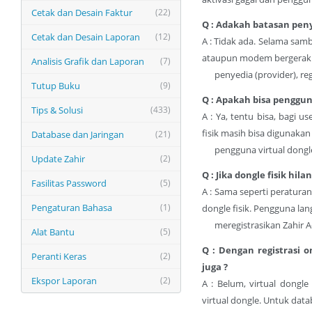
Cetak dan Desain Faktur
(22)
Q : Adakah batasan peny
Cetak dan Desain Laporan
(12)
A : Tidak ada. Selama sa
ataupun modem bergerak
Analisis Grafik dan Laporan
(7)
penyedia (provider), regi
Tutup Buku
(9)
Q : Apakah bisa pengguna
Tips & Solusi
(433)
A : Ya, tentu bisa, bagi u
fisik masih bisa digunak
Database dan Jaringan
(21)
pengguna virtual dongl
Update Zahir
(2)
Q : Jika dongle fisik hi
Fasilitas Password
(5)
A : Sama seperti peratura
Pengaturan Bahasa
(1)
dongle fisik. Pengguna lan
meregistrasikan Zahir Acc
Alat Bantu
(5)
Q : Dengan registrasi o
Peranti Keras
(2)
juga ?
Ekspor Laporan
(2)
A : Belum, virtual dongl
virtual dongle. Untuk data