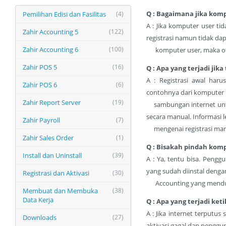
Q : Bagaimana jika komp
Pemilihan Edisi dan Fasilitas
(4)
A : Jika komputer user ti
Zahir Accounting 5
(122)
registrasi namun tidak da
Zahir Accounting 6
(100)
komputer user, maka otom
Zahir POS 5
(16)
Q : Apa yang terjadi jik
A : Registrasi awal ha
Zahir POS 6
(6)
contohnya dari komputer 
Zahir Report Server
(19)
sambungan internet untuk
secara manual. Informasi l
Zahir Payroll
(7)
mengenai registrasi manu
Zahir Sales Order
(1)
Q : Bisakah pindah kompu
Install dan Uninstall
(39)
A : Ya, tentu bisa. Pengg
yang sudah diinstal deng
Registrasi dan Aktivasi
(30)
Accounting yang mendukun
Membuat dan Membuka
(38)
Data Kerja
Q : Apa yang terjadi ke
A : Jika internet terputus
Downloads
(27)
aktivasi gagal dan pengg