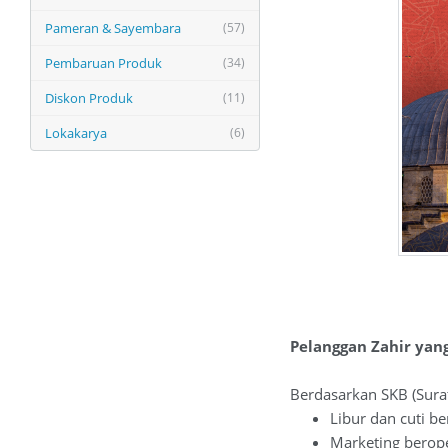
Pameran & Sayembara
(57)
Pembaruan Produk
(34)
Diskon Produk
(11)
Lokakarya
(6)
Pelanggan Zahir yan
Berdasarkan SKB (Sura
Libur dan cuti be
Marketing berope