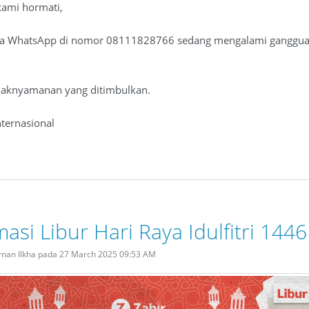
kami hormati,
 via WhatsApp di nomor 08111828766 sedang mengalami gangguan
daknyamanan yang ditimbulkan.
ternasional
masi Libur Hari Raya Idulfitri 144
rman Ilkha pada 27 March 2025 09:53 AM