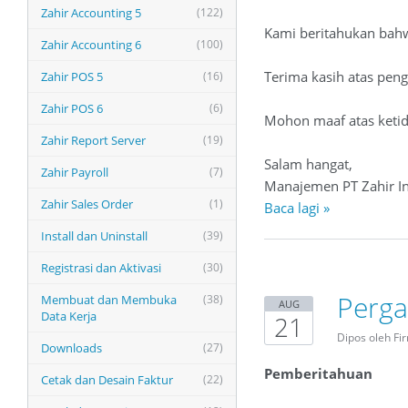
Zahir Accounting 5
(122)
Kami beritahukan bah
Zahir Accounting 6
(100)
Terima kasih atas pen
Zahir POS 5
(16)
Zahir POS 6
(6)
Mohon maaf atas keti
Zahir Report Server
(19)
Salam hangat,
Zahir Payroll
(7)
Manajemen PT Zahir In
Zahir Sales Order
(1)
Baca lagi »
Install dan Uninstall
(39)
Registrasi dan Aktivasi
(30)
Perga
Membuat dan Membuka
(38)
AUG
Data Kerja
21
Dipos oleh Fi
Downloads
(27)
Pemberitahuan
Cetak dan Desain Faktur
(22)