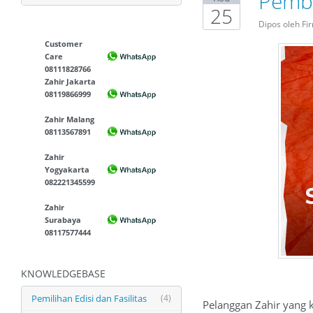
Pembe
25
Dipos oleh Fi
Customer
Care
08111828766
Zahir Jakarta
08119866999
Zahir Malang
08113567891
Zahir
Yogyakarta
082221345599
Zahir
Surabaya
08117577444
KNOWLEDGEBASE
Pemilihan Edisi dan Fasilitas
(4)
Pelanggan Zahir yang 