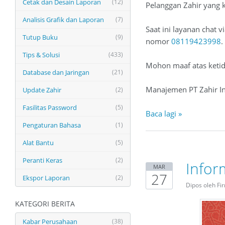
Cetak dan Desain Laporan
(12)
Pelanggan Zahir yang 
Analisis Grafik dan Laporan
(7)
Saat ini layanan chat
Tutup Buku
(9)
nomor
08119423998
.
Tips & Solusi
(433)
Mohon maaf atas keti
Database dan Jaringan
(21)
Manajemen PT Zahir In
Update Zahir
(2)
Fasilitas Password
(5)
Baca lagi »
Pengaturan Bahasa
(1)
Alat Bantu
(5)
Peranti Keras
(2)
Infor
MAR
27
Ekspor Laporan
(2)
Dipos oleh Fi
KATEGORI BERITA
Kabar Perusahaan
(38)