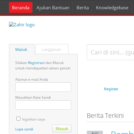
Beranda
Ajukan Bantuan
Berita
Knowledgebase
Masuk
Langganan
Silakan
Registrasi
dan Masuk
untuk mendapatkan akses penuh
Alamat e-mail Anda
Register
Masukkan Kata Sandi
Berita Terkini
Ingatkan saya
Lupa sandi
AUG